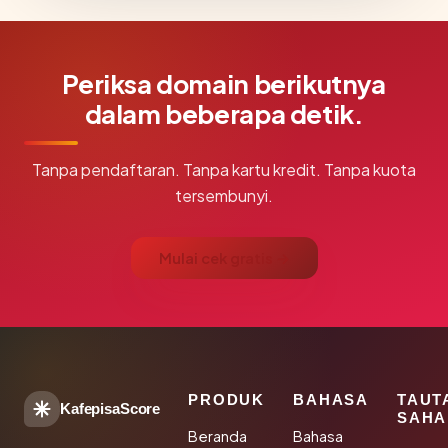
Periksa domain berikutnya
dalam beberapa detik.
Tanpa pendaftaran. Tanpa kartu kredit. Tanpa kuota
tersembunyi.
Mulai cek gratis →
PRODUK
BAHASA
TAUT
KafepisaScore
SAHA
Beranda
Bahasa