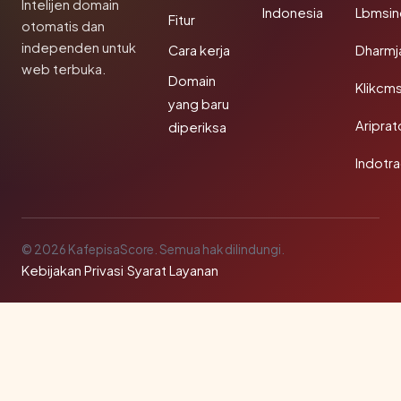
Intelijen domain
Indonesia
Lbmsin
Fitur
otomatis dan
independen untuk
Cara kerja
Dharmj
web terbuka.
Domain
Klikcm
yang baru
Aripra
diperiksa
Indotra
© 2026 KafepisaScore. Semua hak dilindungi.
Kebijakan Privasi
·
Syarat Layanan