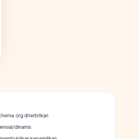
chema.org diterbitkan
densial/dinamis
ak membuktikan kepemilikan