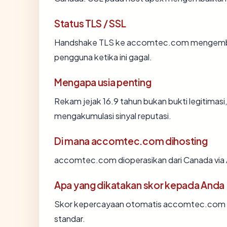
Status TLS / SSL
Handshake TLS ke accomtec.com mengemba
pengguna ketika ini gagal.
Mengapa usia penting
Rekam jejak 16.9 tahun bukan bukti legitimasi,
mengakumulasi sinyal reputasi.
Di mana accomtec.com dihosting
accomtec.com dioperasikan dari Canada via
Apa yang dikatakan skor kepada Anda
Skor kepercayaan otomatis accomtec.com men
standar.