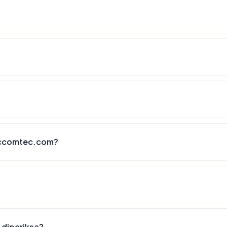
accomtec.com?
 diperiksa?