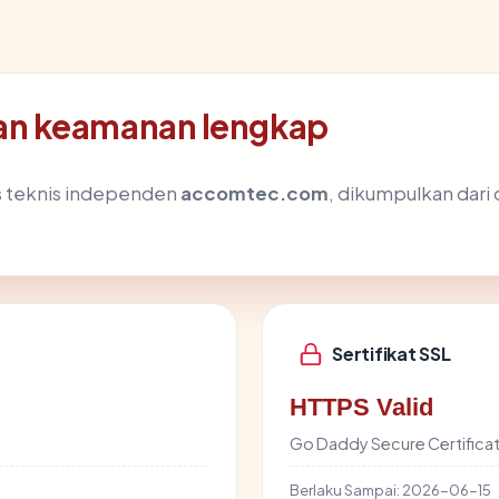
an keamanan lengkap
is teknis independen
accomtec.com
, dikumpulkan dari 
Sertifikat SSL
HTTPS Valid
Go Daddy Secure Certificat
Berlaku Sampai:
2026-06-15