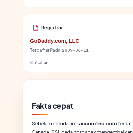
Registrar
GoDaddy.com, LLC
Terdaftar Pada:
2009-06-11
16.9 tahun
Fakta cepat
Sebelum mendalam:
accomtec.com
terdaft
Canada. SSL pada host apex mengembalikan