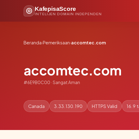
KafepisaScore
INTELIJEN DOMAIN INDEPENDEN
Beranda
›
Pemeriksaan
›
accomtec.com
accomtec.com
#6E9B0C00 · Sangat Aman
Canada
3.33.130.190
HTTPS Valid
16.9 