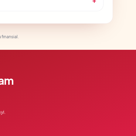
 finansial.
lam
yi.