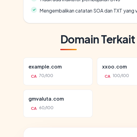
Mengembalikan catatan SOA dan TXT yang v
Domain Terkait
example.com
xxoo.com
70/100
100/100
CA
CA
gmvaluta.com
60/100
CA