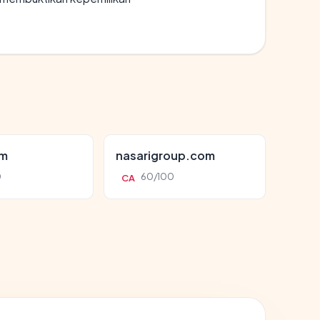
om
nasarigroup.com
0
60/100
CA