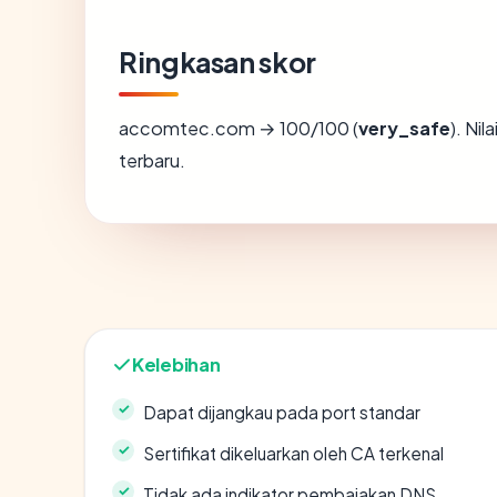
Ringkasan skor
accomtec.com → 100/100 (
very_safe
). Ni
terbaru.
Kelebihan
Dapat dijangkau pada port standar
Sertifikat dikeluarkan oleh CA terkenal
Tidak ada indikator pembajakan DNS