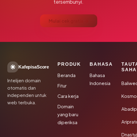
tersembunyi.
Mulai cek gratis →
PRODUK
BAHASA
TAUT
KafepisaScore
SAHA
Beranda
Bahasa
Intelijen domain
Indonesia
Baliwe
Fitur
otomatis dan
independen untuk
Cara kerja
Kosmon
web terbuka.
Domain
Abadi
yang baru
Aripra
diperiksa
Dnasty