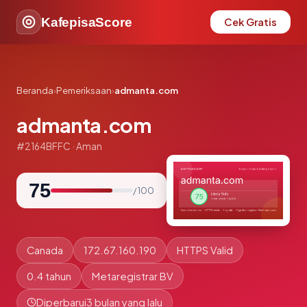
KafepisaScore
Cek Gratis
Beranda
›
Pemeriksaan
›
admanta.com
admanta.com
#2164BFFC · Aman
75
/ 100
Canada
172.67.160.190
HTTPS Valid
0.4 tahun
Metaregistrar BV
Diperbarui
3 bulan yang lalu