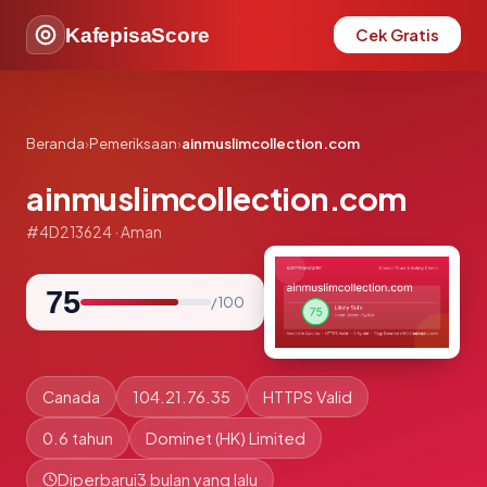
KafepisaScore
Cek Gratis
Beranda
›
Pemeriksaan
›
ainmuslimcollection.com
ainmuslimcollection.com
#4D213624 · Aman
75
/ 100
Canada
104.21.76.35
HTTPS Valid
0.6 tahun
Dominet (HK) Limited
Diperbarui
3 bulan yang lalu