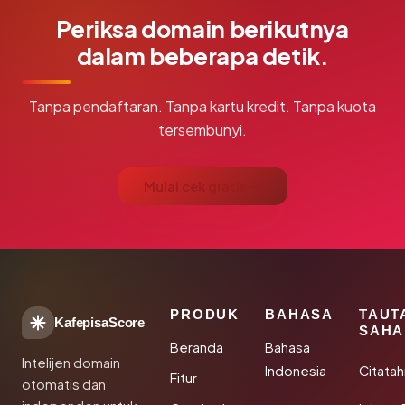
Periksa domain berikutnya
dalam beberapa detik.
Tanpa pendaftaran. Tanpa kartu kredit. Tanpa kuota
tersembunyi.
Mulai cek gratis →
PRODUK
BAHASA
TAUT
KafepisaScore
SAHA
Beranda
Bahasa
Intelijen domain
Indonesia
Citata
Fitur
otomatis dan