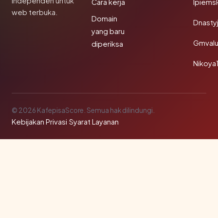
independen untuk
Cara kerja
Ipiems
web terbuka.
Domain
Dnasty
yang baru
Gmval
diperiksa
Nikoya
© 2026 KafepisaScore. Semua hak dilindungi.
Kebijakan Privasi
·
Syarat Layanan