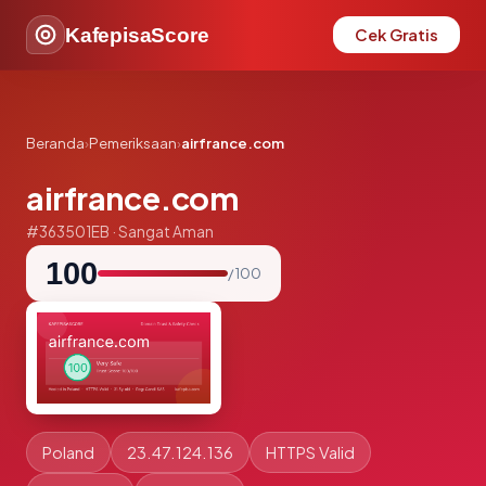
KafepisaScore
Cek Gratis
Beranda
›
Pemeriksaan
›
airfrance.com
airfrance.com
#363501EB · Sangat Aman
100
/ 100
Poland
23.47.124.136
HTTPS Valid