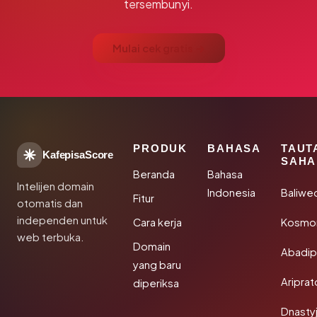
tersembunyi.
Mulai cek gratis →
PRODUK
BAHASA
TAUT
KafepisaScore
SAHA
Beranda
Bahasa
Intelijen domain
Indonesia
Baliwe
Fitur
otomatis dan
independen untuk
Cara kerja
Kosmon
web terbuka.
Domain
Abadi
yang baru
Aripra
diperiksa
Dnasty