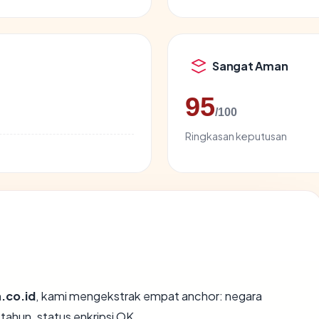
Sangat Aman
95
/100
Ringkasan keputusan
.co.id
, kami mengekstrak empat anchor: negara
 tahun, status enkripsi OK.