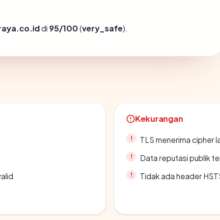
raya.co.id
di
95/100
(
very_safe
).
Kekurangan
TLS menerima cipher 
Data reputasi publik t
alid
Tidak ada header HST