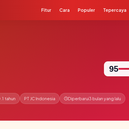
Fitur
Cara
Populer
Tepercaya
95
.1 tahun
PT JC Indonesia
Diperbarui
3 bulan yang lalu