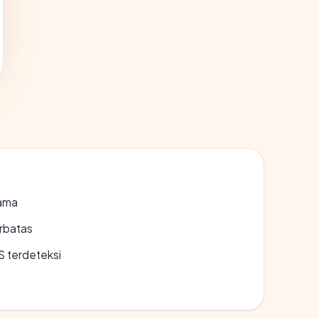
lama
erbatas
S terdeteksi