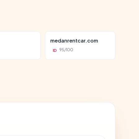
d
medanrentcar.com
95/100
ID