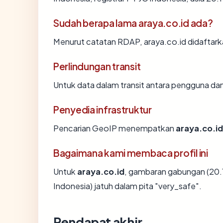
Sudah berapa lama araya.co.id ada?
Menurut catatan RDAP, araya.co.id didaftarkan
Perlindungan transit
Untuk data dalam transit antara pengguna da
Penyedia infrastruktur
Pencarian GeoIP menempatkan
araya.co.id
Bagaimana kami membaca profil ini
Untuk
araya.co.id
, gambaran gabungan (20.1
Indonesia) jatuh dalam pita "very_safe".
Pendapat akhir