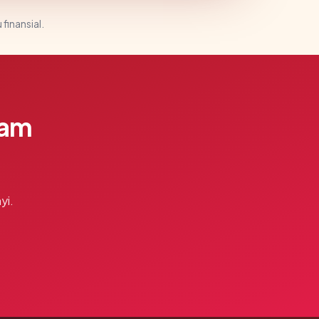
 finansial.
lam
yi.