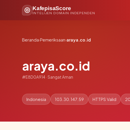
KafepisaScore
INTELIJEN DOMAIN INDEPENDEN
Beranda
›
Pemeriksaan
›
araya.co.id
araya.co.id
#E8D0A914 · Sangat Aman
Indonesia
103.30.147.59
HTTPS Valid
20