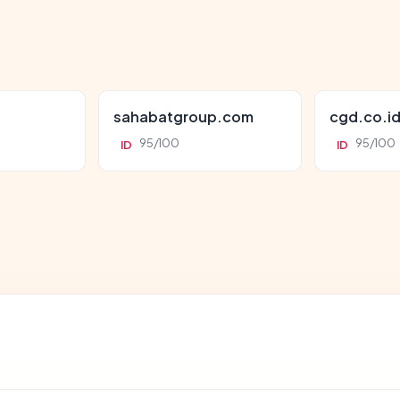
sahabatgroup.com
cgd.co.i
95/100
95/100
ID
ID