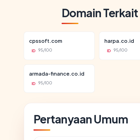
Domain Terkait
cpssoft.com
harpa.co.id
95/100
95/100
ID
ID
armada-finance.co.id
95/100
ID
Pertanyaan Umum