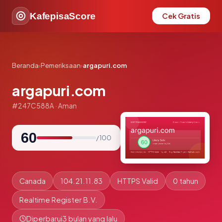
KafepisaScore
Cek Gratis
Beranda
›
Pemeriksaan
›
argapuri.com
argapuri.com
#247C588A · Aman
60
/ 100
Canada
104.21.11.83
HTTPS Valid
0 tahun
Realtime Register B.V.
Diperbarui
3 bulan yang lalu