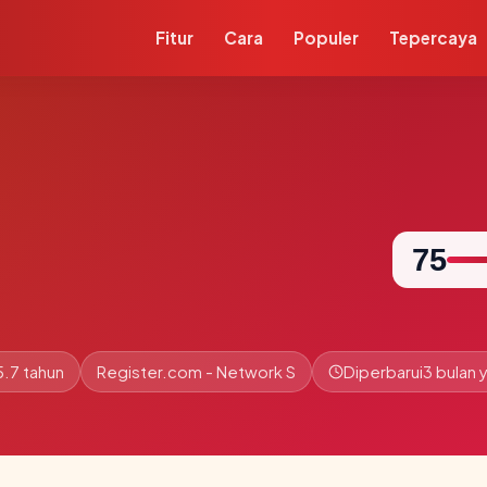
Fitur
Cara
Populer
Tepercaya
75
5.7 tahun
Register.com - Network S
Diperbarui
3 bulan y