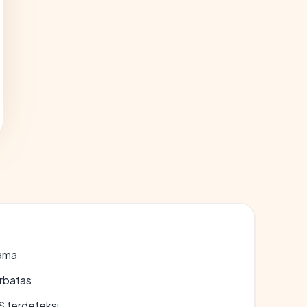
lama
erbatas
S terdeteksi