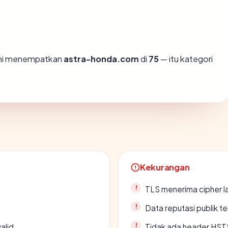
ami menempatkan
astra-honda.com
di
75
— itu kategori
Kekurangan
TLS menerima cipher 
Data reputasi publik t
alid
Tidak ada header HST