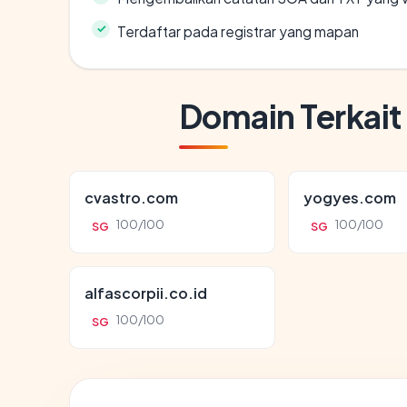
Terdaftar pada registrar yang mapan
Domain Terkait
cvastro.com
yogyes.com
100/100
100/100
SG
SG
alfascorpii.co.id
100/100
SG