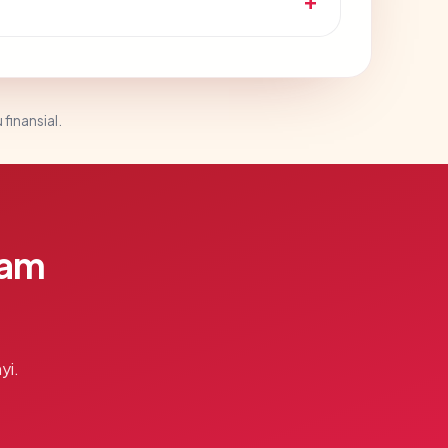
 finansial.
lam
yi.