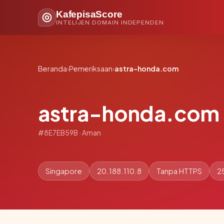
KafepisaScore
INTELIJEN DOMAIN INDEPENDEN
Beranda
›
Pemeriksaan
›
astra-honda.com
astra-honda.com
#8E7EB59B · Aman
Singapore
20.188.110.8
Tanpa HTTPS
2