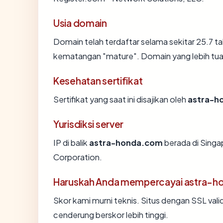
Usia domain
Domain telah terdaftar selama sekitar 25.7
kematangan "mature". Domain yang lebih tua s
Kesehatan sertifikat
Sertifikat yang saat ini disajikan oleh
astra-h
Yurisdiksi server
IP di balik
astra-honda.com
berada di Singa
Corporation.
Haruskah Anda mempercayai astra-
Skor kami murni teknis. Situs dengan SSL vali
cenderung berskor lebih tinggi.