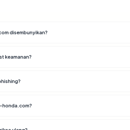
.com disembunyikan?
ist keamanan?
phishing?
tra-honda.com?
riksa ulang?