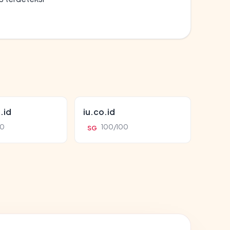
.id
iu.co.id
00
100/100
SG