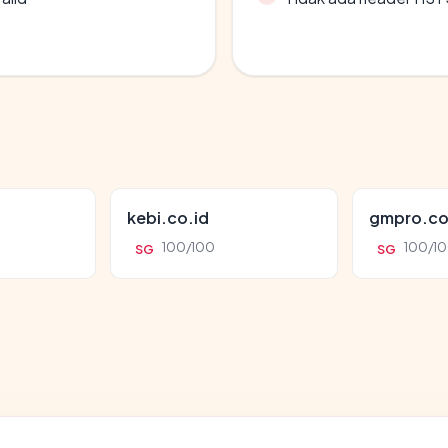
kebi.co.id
gmpro.co
100/100
100/1
SG
SG