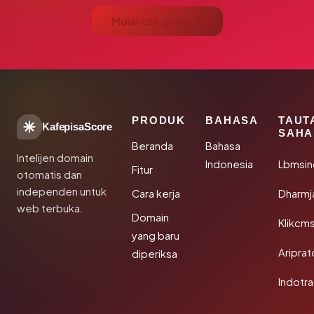
Mulai cek gratis →
PRODUK
BAHASA
TAUT
KafepisaScore
SAHA
Beranda
Bahasa
Intelijen domain
Indonesia
Lbmsin
Fitur
otomatis dan
independen untuk
Cara kerja
Dharmj
web terbuka.
Domain
Klikcm
yang baru
Aripra
diperiksa
Indotra