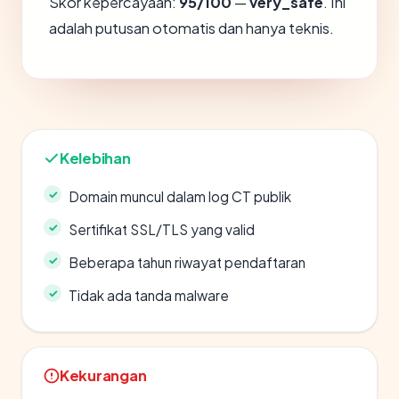
Skor kepercayaan:
95/100
—
very_safe
. Ini
adalah putusan otomatis dan hanya teknis.
Kelebihan
Domain muncul dalam log CT publik
Sertifikat SSL/TLS yang valid
Beberapa tahun riwayat pendaftaran
Tidak ada tanda malware
Kekurangan