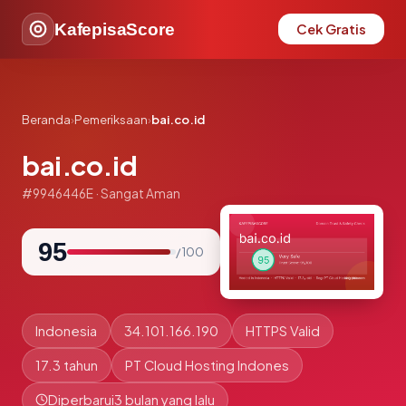
KafepisaScore
Cek Gratis
Beranda
›
Pemeriksaan
›
bai.co.id
bai.co.id
#9946446E · Sangat Aman
95
/ 100
Indonesia
34.101.166.190
HTTPS Valid
17.3 tahun
PT Cloud Hosting Indones
Diperbarui
3 bulan yang lalu