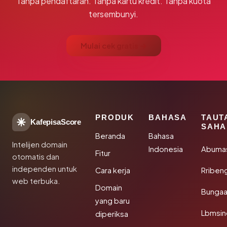
Tanpa pendaftaran. Tanpa kartu kredit. Tanpa kuota
tersembunyi.
Mulai cek gratis →
PRODUK
BAHASA
TAUT
KafepisaScore
SAHA
Beranda
Bahasa
Intelijen domain
Indonesia
Abuma
Fitur
otomatis dan
independen untuk
Cara kerja
Rriben
web terbuka.
Domain
Bunga
yang baru
Lbmsin
diperiksa