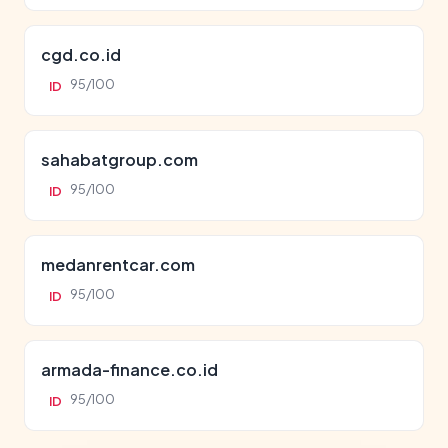
cgd.co.id
95/100
ID
sahabatgroup.com
95/100
ID
medanrentcar.com
95/100
ID
armada-finance.co.id
95/100
ID