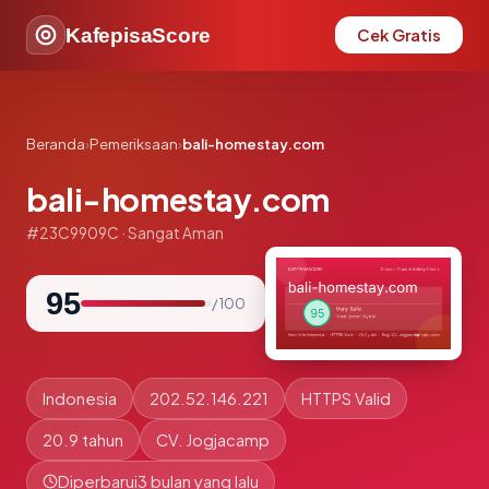
KafepisaScore
Cek Gratis
Beranda
›
Pemeriksaan
›
bali-homestay.com
bali-homestay.com
#23C9909C · Sangat Aman
95
/ 100
Indonesia
202.52.146.221
HTTPS Valid
20.9 tahun
CV. Jogjacamp
Diperbarui
3 bulan yang lalu