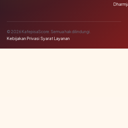
Dharmj
© 2026 KafepisaScore. Semua hak dilindungi.
Kebijakan Privasi
·
Syarat Layanan