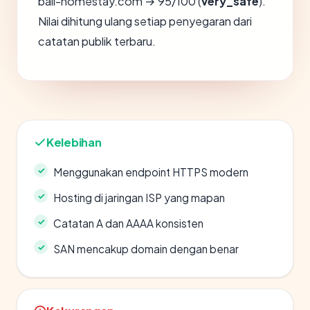
bali-homestay.com → 95/100 (
very_safe
).
Nilai dihitung ulang setiap penyegaran dari
catatan publik terbaru.
Kelebihan
Menggunakan endpoint HTTPS modern
Hosting di jaringan ISP yang mapan
Catatan A dan AAAA konsisten
SAN mencakup domain dengan benar