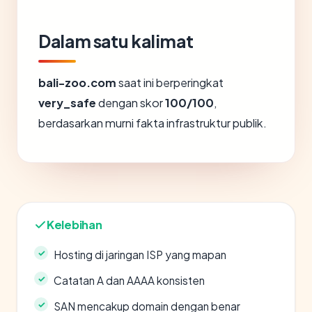
Dalam satu kalimat
bali-zoo.com
saat ini berperingkat
very_safe
dengan skor
100/100
,
berdasarkan murni fakta infrastruktur publik.
Kelebihan
Hosting di jaringan ISP yang mapan
Catatan A dan AAAA konsisten
SAN mencakup domain dengan benar