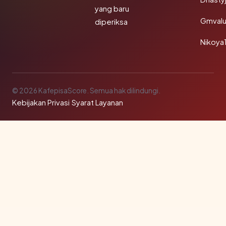
yang baru
Gmval
diperiksa
Nikoya
© 2026 KafepisaScore. Semua hak dilindungi.
Kebijakan Privasi
·
Syarat Layanan