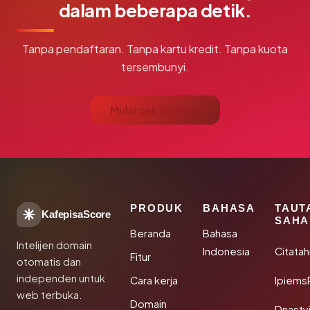
dalam beberapa detik.
Tanpa pendaftaran. Tanpa kartu kredit. Tanpa kuota
tersembunyi.
Mulai cek gratis →
PRODUK
BAHASA
TAUT
KafepisaScore
SAHA
Beranda
Bahasa
Intelijen domain
Indonesia
Citata
Fitur
otomatis dan
independen untuk
Cara kerja
Ipiems
web terbuka.
Domain
Dnasty