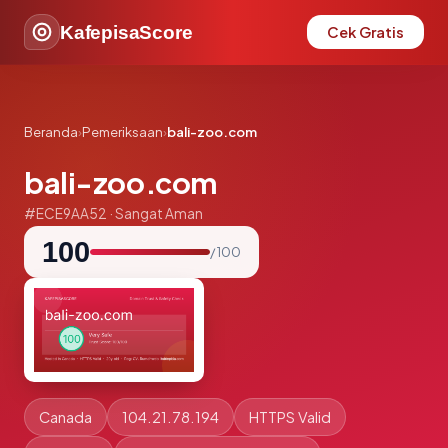
KafepisaScore
Cek Gratis
Beranda
›
Pemeriksaan
›
bali-zoo.com
bali-zoo.com
#ECE9AA52 · Sangat Aman
100
/ 100
Canada
104.21.78.194
HTTPS Valid