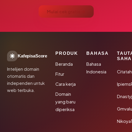
Mulai cek gratis →
PRODUK
BAHASA
TAUT
KafepisaScore
SAHA
Beranda
Bahasa
Intelijen domain
Indonesia
Citata
Fitur
otomatis dan
independen untuk
Cara kerja
Ipiems
web terbuka.
Domain
Dnasty
yang baru
Gmval
diperiksa
Nikoya