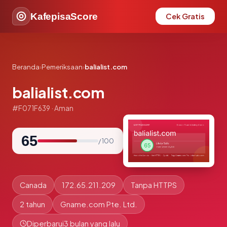
KafepisaScore
Cek Gratis
Beranda
›
Pemeriksaan
›
balialist.com
balialist.com
#F071F639 · Aman
65
/ 100
Canada
172.65.211.209
Tanpa HTTPS
2 tahun
Gname.com Pte. Ltd.
Diperbarui
3 bulan yang lalu