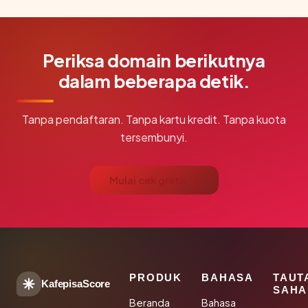
Periksa domain berikutnya
dalam beberapa detik.
Tanpa pendaftaran. Tanpa kartu kredit. Tanpa kuota
tersembunyi.
Mulai cek gratis →
PRODUK
BAHASA
TAUT
KafepisaScore
SAHA
Beranda
Bahasa