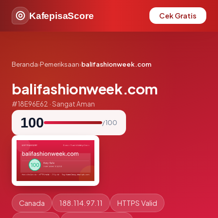
KafepisaScore
Cek Gratis
Beranda
›
Pemeriksaan
›
balifashionweek.com
balifashionweek.com
#18E96E62 · Sangat Aman
100
/ 100
Canada
188.114.97.11
HTTPS Valid