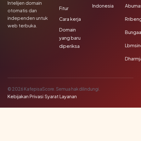
Intelijen domain
Indonesia
Abuma
Fitur
otomatis dan
independen untuk
Cara kerja
Rriben
web terbuka.
Domain
Bunga
yang baru
Lbmsin
diperiksa
Dharmj
© 2026 KafepisaScore. Semua hak dilindungi.
Kebijakan Privasi
·
Syarat Layanan