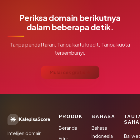
Periksa domain berikutnya
dalam beberapa detik.
Tanpa pendaftaran. Tanpa kartu kredit. Tanpa kuota
tersembunyi.
Mulai cek gratis →
PRODUK
BAHASA
TAUT
KafepisaScore
SAHA
Beranda
Bahasa
Intelijen domain
Indonesia
Baliwe
Fitur