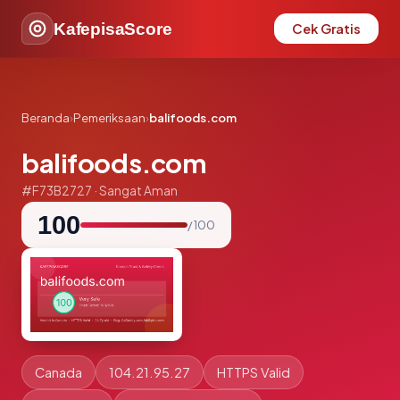
KafepisaScore
Cek Gratis
Beranda
›
Pemeriksaan
›
balifoods.com
balifoods.com
#F73B2727 · Sangat Aman
100
/ 100
Canada
104.21.95.27
HTTPS Valid