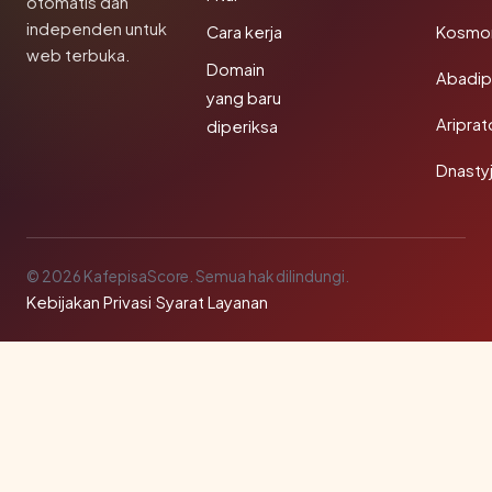
otomatis dan
independen untuk
Cara kerja
Kosmon
web terbuka.
Domain
Abadi
yang baru
Aripra
diperiksa
Dnasty
© 2026 KafepisaScore. Semua hak dilindungi.
Kebijakan Privasi
·
Syarat Layanan