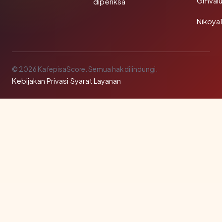
Gmval
diperiksa
Nikoya
© 2026 KafepisaScore. Semua hak dilindungi.
Kebijakan Privasi
·
Syarat Layanan