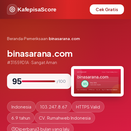
KafepisaScore
Cek Gratis
Beranda
›
Pemeriksaan
›
binasarana.com
binasarana.com
#31559D1A · Sangat Aman
95
/ 100
Indonesia
103.247.8.67
HTTPS Valid
6.9 tahun
CV. Rumahweb Indonesia
Diperbarui
3 bulan yang lalu