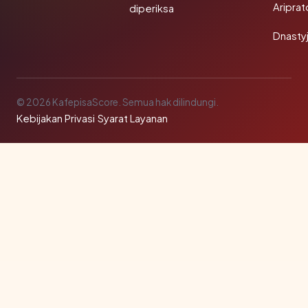
Aripra
diperiksa
Dnasty
© 2026 KafepisaScore. Semua hak dilindungi.
Kebijakan Privasi
·
Syarat Layanan