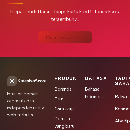
Tanpa pendaftaran. Tanpa kartu kredit. Tanpa kuota
tersembunyi.
Mulai cek gratis →
PRODUK
BAHASA
TAUT
KafepisaScore
SAHA
Beranda
Bahasa
Intelijen domain
Indonesia
Baliwe
Fitur
otomatis dan
independen untuk
Cara kerja
Kosmon
web terbuka.
Domain
Abadi
yang baru