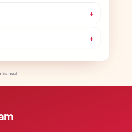
 finansial.
lam