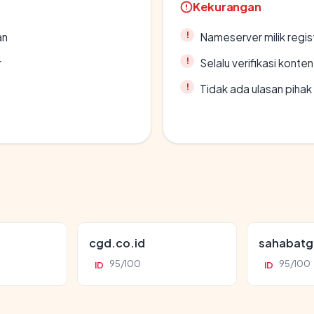
Kekurangan
an
Nameserver milik regi
r
Selalu verifikasi kont
Tidak ada ulasan piha
cgd.co.id
sahabatg
95/100
95/100
ID
ID