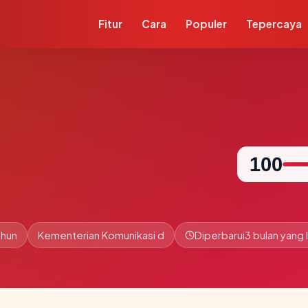
Fitur
Cara
Populer
Tepercaya
100
ahun
Kementerian Komunikasi d
Diperbarui
3 bulan yang l