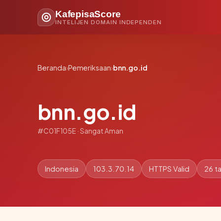
KafepisaScore
INTELIJEN DOMAIN INDEPENDEN
Beranda
›
Pemeriksaan
›
bnn.go.id
bnn.go.id
#C01F105E · Sangat Aman
Indonesia
103.3.70.14
HTTPS Valid
26 t