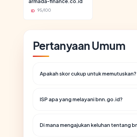
armada-finance.co.id
95/100
ID
Pertanyaan Umum
Apakah skor cukup untuk memutuskan?
ISP apa yang melayani bnn.go.id?
Di mana mengajukan keluhan tentang b