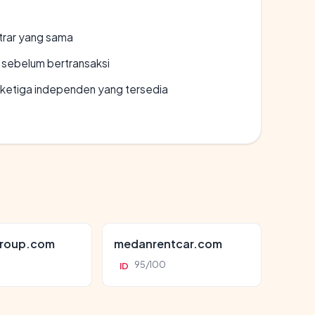
strar yang sama
en sebelum bertransaksi
k ketiga independen yang tersedia
roup.com
medanrentcar.com
95/100
ID