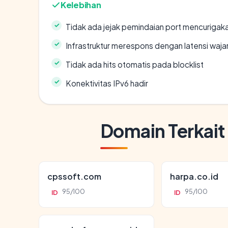
Kelebihan
Tidak ada jejak pemindaian port mencurigak
Infrastruktur merespons dengan latensi waja
Tidak ada hits otomatis pada blocklist
Konektivitas IPv6 hadir
Domain Terkait
cpssoft.com
harpa.co.id
95/100
95/100
ID
ID