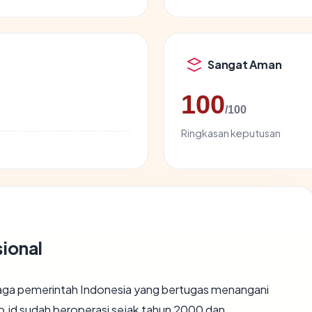
Sangat Aman
100
/100
Ringkasan keputusan
ional
aga pemerintah Indonesia yang bertugas menangani
o.id sudah beroperasi sejak tahun 2000 dan