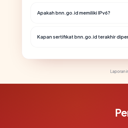
Apakah bnn.go.id memiliki IPv6?
Kapan sertifikat bnn.go.id terakhir dipe
Laporan in
Pe