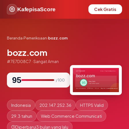
KafepisaScore
Cek Gratis
Beranda
›
Pemeriksaan
›
bozz.com
bozz.com
#7E7D08C7 · Sangat Aman
95
/ 100
Indonesia
202.147.252.36
HTTPS Valid
29.3 tahun
Web Commerce Communicati
Diperbarui
3 bulan yang lalu