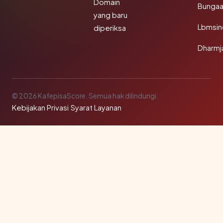
Domain
Bunga
yang baru
Lbmsin
diperiksa
Dharmj
© 2026 KafepisaScore. Semua hak dilindungi.
Kebijakan Privasi
·
Syarat Layanan