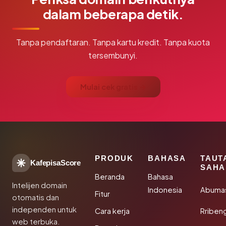
dalam beberapa detik.
Tanpa pendaftaran. Tanpa kartu kredit. Tanpa kuota
tersembunyi.
Mulai cek gratis →
PRODUK
BAHASA
TAUT
KafepisaScore
SAHA
Beranda
Bahasa
Intelijen domain
Indonesia
Abuma
Fitur
otomatis dan
independen untuk
Cara kerja
Rriben
web terbuka.