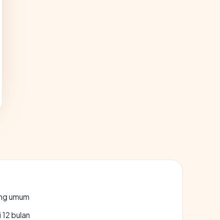
rang umum
 12 bulan