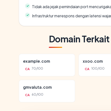
Tidak ada jejak pemindaian port mencurigak
Infrastruktur merespons dengan latensi waja
Domain Terkait
example.com
xxoo.com
70/100
100/100
CA
CA
gmvaluta.com
60/100
CA