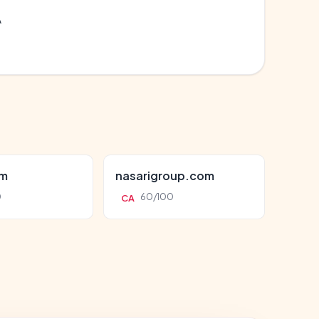
A
om
nasarigroup.com
0
60/100
CA