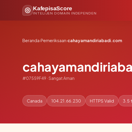
KafepisaScore
INTELIJEN DOMAIN INDEPENDEN
Beranda
›
Pemeriksaan
›
cahayamandiriabadi.com
cahayamandiriab
#07559F49 · Sangat Aman
Canada
104.21.66.230
HTTPS Valid
3.5 