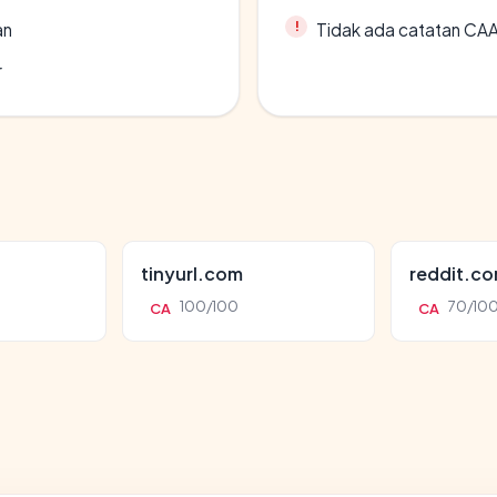
an
Tidak ada catatan CA
r
tinyurl.com
reddit.c
100/100
70/10
CA
CA