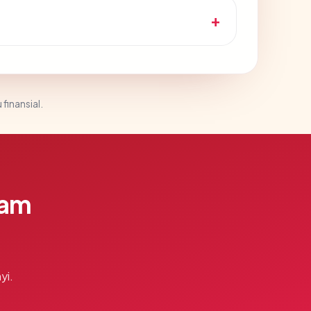
 finansial.
lam
yi.