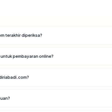
m terakhir diperiksa?
untuk pembayaran online?
iriabadi.com?
puan?