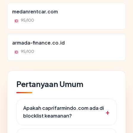
medanrentcar.com
95/100
ID
armada-finance.co.id
95/100
ID
Pertanyaan Umum
Apakah caprifarmindo.com ada di
blocklist keamanan?