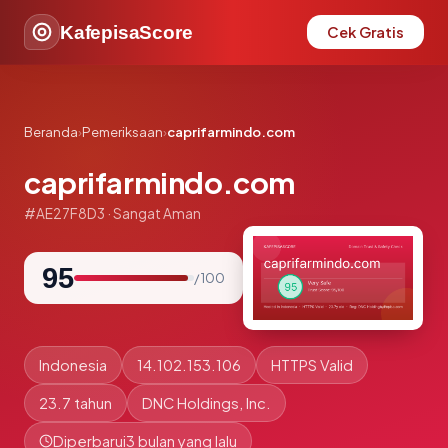
KafepisaScore
Cek Gratis
Beranda
›
Pemeriksaan
›
caprifarmindo.com
caprifarmindo.com
#AE27F8D3 · Sangat Aman
95
/ 100
Indonesia
14.102.153.106
HTTPS Valid
23.7 tahun
DNC Holdings, Inc.
Diperbarui
3 bulan yang lalu