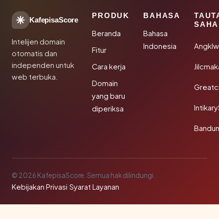
PRODUK
BAHASA
TAUT
KafepisaScore
SAHA
Beranda
Bahasa
Intelijen domain
Indonesia
Angkl
Fitur
otomatis dan
independen untuk
Cara kerja
Jilcmak
web terbuka.
Domain
Greatc
yang baru
Intikar
diperiksa
Bandu
© 2026 KafepisaScore. Semua hak dilindungi.
Kebijakan Privasi
·
Syarat Layanan