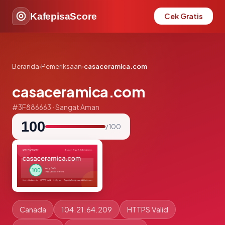
KafepisaScore
Cek Gratis
Beranda
›
Pemeriksaan
›
casaceramica.com
casaceramica.com
#3F886663 · Sangat Aman
100
/ 100
Canada
104.21.64.209
HTTPS Valid