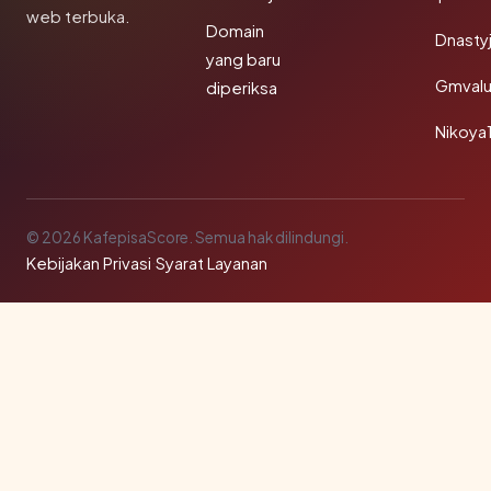
web terbuka.
Domain
Dnasty
yang baru
Gmval
diperiksa
Nikoya
© 2026 KafepisaScore. Semua hak dilindungi.
Kebijakan Privasi
·
Syarat Layanan