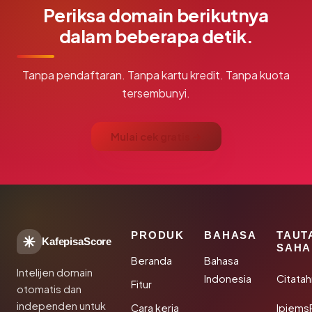
Periksa domain berikutnya
dalam beberapa detik.
Tanpa pendaftaran. Tanpa kartu kredit. Tanpa kuota
tersembunyi.
Mulai cek gratis →
PRODUK
BAHASA
TAUT
KafepisaScore
SAHA
Beranda
Bahasa
Intelijen domain
Indonesia
Citata
Fitur
otomatis dan
independen untuk
Cara kerja
Ipiems