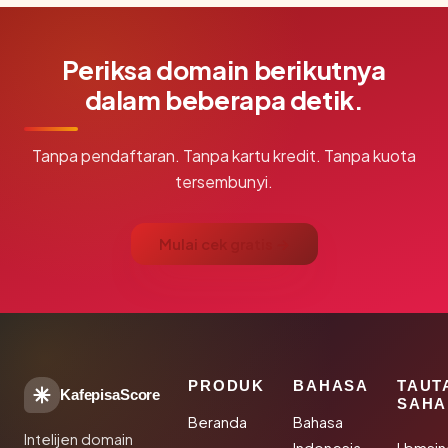
Periksa domain berikutnya
dalam beberapa detik.
Tanpa pendaftaran. Tanpa kartu kredit. Tanpa kuota
tersembunyi.
Mulai cek gratis →
PRODUK
BAHASA
TAUT
KafepisaScore
SAHA
Beranda
Bahasa
Intelijen domain