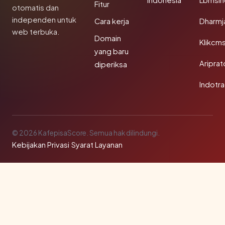
Indonesia
Lbmsin
Fitur
otomatis dan
independen untuk
Cara kerja
Dharmj
web terbuka.
Domain
Klikcm
yang baru
Aripra
diperiksa
Indotra
© 2026 KafepisaScore. Semua hak dilindungi.
Kebijakan Privasi
·
Syarat Layanan