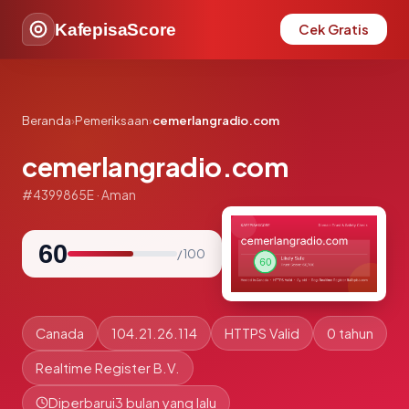
KafepisaScore
Cek Gratis
Beranda
›
Pemeriksaan
›
cemerlangradio.com
cemerlangradio.com
#4399865E · Aman
60
/ 100
Canada
104.21.26.114
HTTPS Valid
0 tahun
Realtime Register B.V.
Diperbarui
3 bulan yang lalu