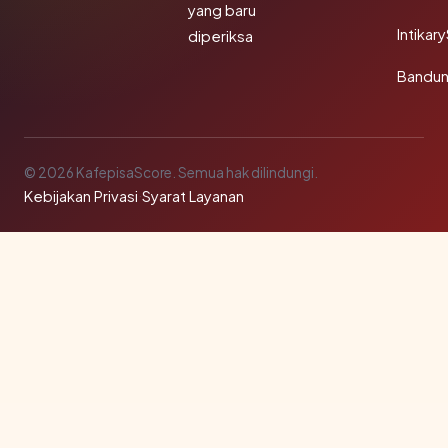
yang baru
Intikar
diperiksa
Bandu
© 2026 KafepisaScore. Semua hak dilindungi.
Kebijakan Privasi
·
Syarat Layanan