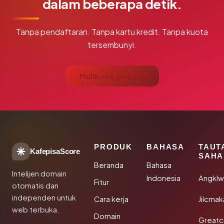
dalam beberapa detik.
Tanpa pendaftaran. Tanpa kartu kredit. Tanpa kuota
tersembunyi.
Mulai cek gratis →
PRODUK
BAHASA
TAUT
KafepisaScore
SAHA
Beranda
Bahasa
Intelijen domain
Indonesia
Angkl
Fitur
otomatis dan
independen untuk
Cara kerja
Jilcmak
web terbuka.
Domain
Greatc