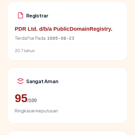
Registrar
PDR Ltd. d/b/a PublicDomainRegistry.
Terdaftar Pada:
2005-08-23
20.7 tahun
Sangat Aman
95
/100
Ringkasan keputusan