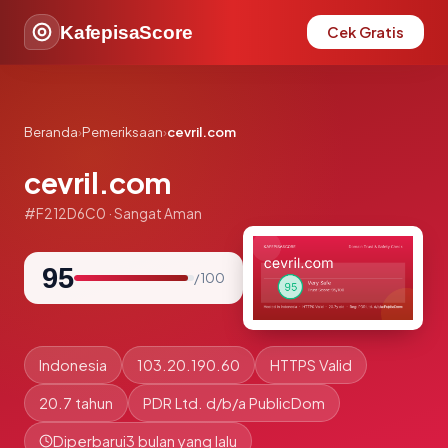
KafepisaScore
Cek Gratis
Beranda
›
Pemeriksaan
›
cevril.com
cevril.com
#F212D6C0 · Sangat Aman
95
/ 100
Indonesia
103.20.190.60
HTTPS Valid
20.7 tahun
PDR Ltd. d/b/a PublicDom
Diperbarui
3 bulan yang lalu