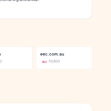
m
eec.com.au
0
70/100
AU