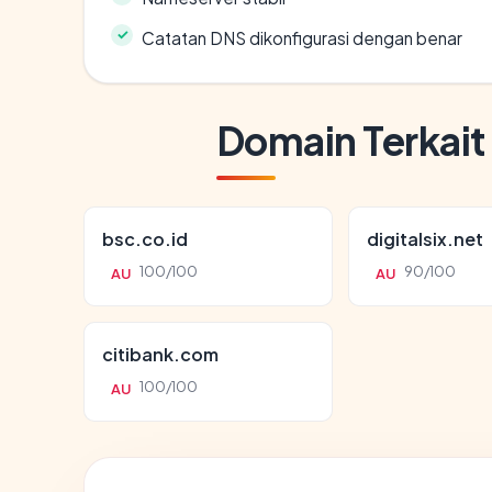
Catatan DNS dikonfigurasi dengan benar
Domain Terkait
bsc.co.id
digitalsix.net
100/100
90/100
AU
AU
citibank.com
100/100
AU