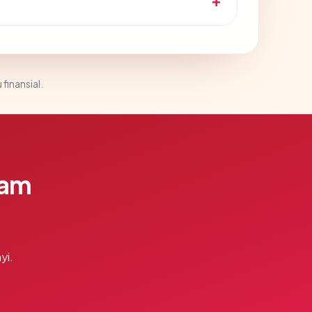
 finansial.
lam
yi.