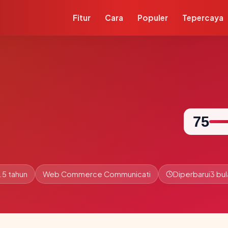
Fitur
Cara
Populer
Tepercaya
75
.5 tahun
Web Commerce Communicati
Diperbarui
3 bul