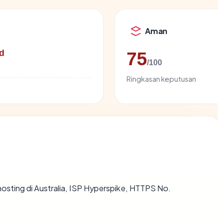
Aman
d
75
/100
Ringkasan keputusan
ihosting di Australia, ISP Hyperspike, HTTPS No.