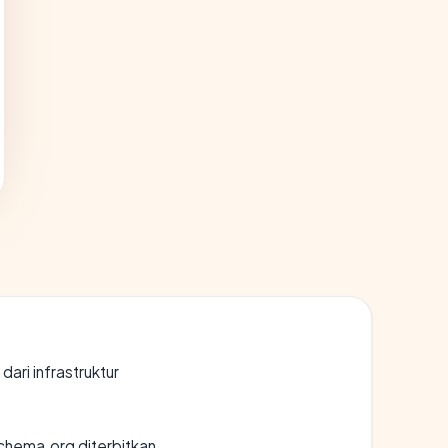
 dari infrastruktur
chema.org diterbitkan