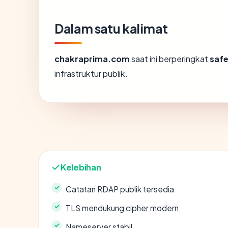
Dalam satu kalimat
chakraprima.com
saat ini berperingkat
saf
infrastruktur publik.
Kelebihan
Catatan RDAP publik tersedia
TLS mendukung cipher modern
Nameserver stabil