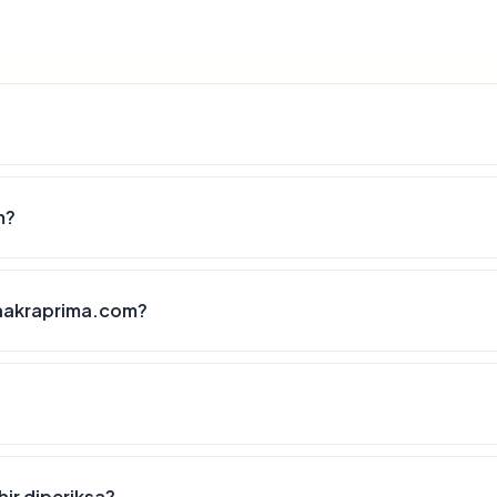
m?
chakraprima.com?
ir diperiksa?