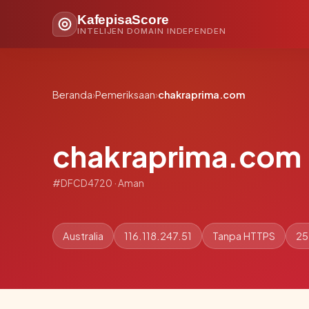
KafepisaScore
INTELIJEN DOMAIN INDEPENDEN
Beranda
›
Pemeriksaan
›
chakraprima.com
chakraprima.com
#DFCD4720 · Aman
Australia
116.118.247.51
Tanpa HTTPS
25