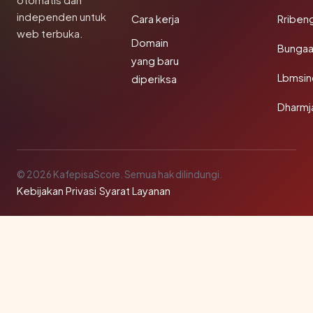
otomatis dan
independen untuk
Cara kerja
Rriben
web terbuka.
Domain
Bunga
yang baru
Lbmsin
diperiksa
Dharmj
© 2026 KafepisaScore. Semua hak dilindungi.
Kebijakan Privasi
·
Syarat Layanan