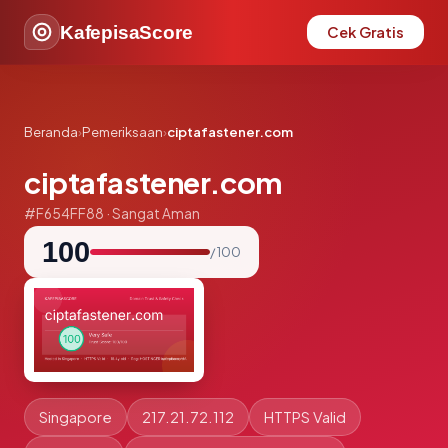
KafepisaScore
Cek Gratis
Beranda
›
Pemeriksaan
›
ciptafastener.com
ciptafastener.com
#F654FF88 · Sangat Aman
100
/ 100
Singapore
217.21.72.112
HTTPS Valid