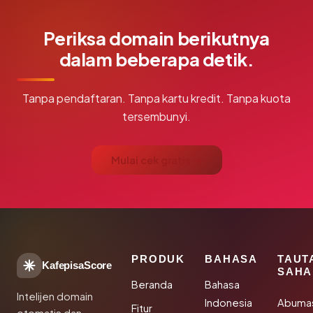
Periksa domain berikutnya
dalam beberapa detik.
Tanpa pendaftaran. Tanpa kartu kredit. Tanpa kuota
tersembunyi.
Mulai cek gratis →
PRODUK
BAHASA
TAUT
KafepisaScore
SAHA
Beranda
Bahasa
Intelijen domain
Indonesia
Abuma
Fitur