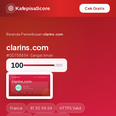
KafepisaScore
Cek Gratis
Beranda
›
Pemeriksaan
›
clarins.com
clarins.com
#0D758854 · Sangat Aman
100
/ 100
France
81.92.94.54
HTTPS Valid