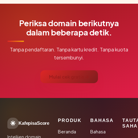
Periksa domain berikutnya
dalam beberapa detik.
Tanpa pendaftaran. Tanpa kartu kredit. Tanpa kuota
tersembunyi.
Mulai cek gratis →
PRODUK
BAHASA
TAUT
KafepisaScore
SAHA
Beranda
Bahasa
Intelijen domain