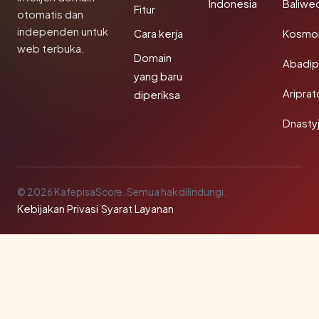
Indonesia
Baliwe
Fitur
otomatis dan
independen untuk
Cara kerja
Kosmon
web terbuka.
Domain
Abadi
yang baru
Aripra
diperiksa
Dnasty
© 2026 KafepisaScore. Semua hak dilindungi.
Kebijakan Privasi
·
Syarat Layanan