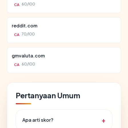
60/100
CA
reddit.com
70/100
CA
gmvaluta.com
60/100
CA
Pertanyaan Umum
Apa arti skor?