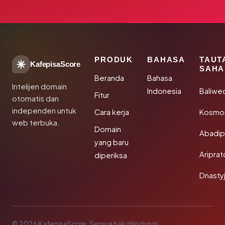
PRODUK
BAHASA
TAUT
KafepisaScore
SAHA
Beranda
Bahasa
Intelijen domain
Indonesia
Baliwe
Fitur
otomatis dan
independen untuk
Cara kerja
Kosmon
web terbuka.
Domain
Abadi
yang baru
Aripra
diperiksa
Dnasty
© 2026 KafepisaScore. Semua hak dilindungi.