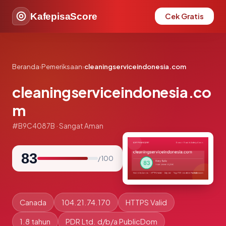
KafepisaScore
Cek Gratis
Beranda
›
Pemeriksaan
›
cleaningserviceindonesia.com
cleaningserviceindonesia.co
m
#B9C4087B · Sangat Aman
83
/ 100
Canada
104.21.74.170
HTTPS Valid
1.8 tahun
PDR Ltd. d/b/a PublicDom