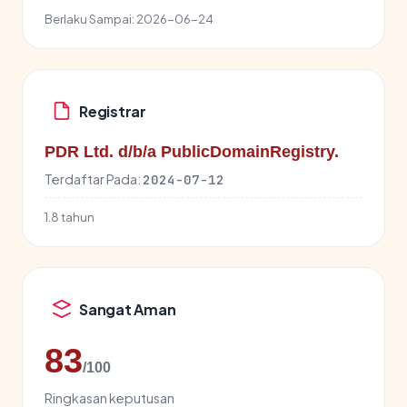
Berlaku Sampai:
2026-06-24
Registrar
PDR Ltd. d/b/a PublicDomainRegistry.
Terdaftar Pada:
2024-07-12
1.8 tahun
Sangat Aman
83
/100
Ringkasan keputusan