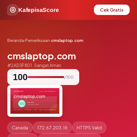
KafepisaScore
Cek Gratis
Beranda
›
Pemeriksaan
›
cmslaptop.com
cmslaptop.com
#2AD3F8D1 · Sangat Aman
100
/ 100
Canada
172.67.203.16
HTTPS Valid