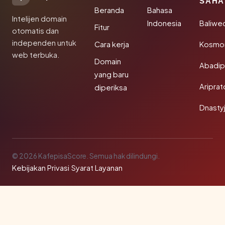
SAHA
Beranda
Bahasa
Intelijen domain
Indonesia
Baliwe
Fitur
otomatis dan
independen untuk
Cara kerja
Kosmon
web terbuka.
Domain
Abadi
yang baru
Aripra
diperiksa
Dnasty
© 2026 KafepisaScore. Semua hak dilindungi.
Kebijakan Privasi
·
Syarat Layanan