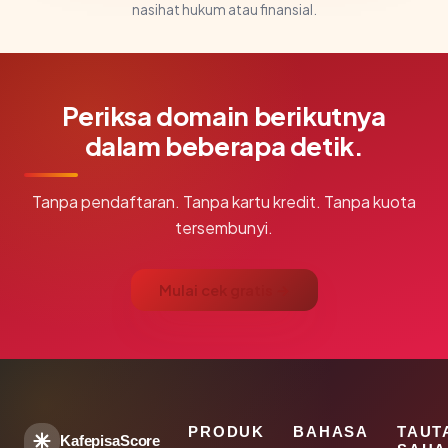
nasihat hukum atau finansial.
Periksa domain berikutnya
dalam beberapa detik.
Tanpa pendaftaran. Tanpa kartu kredit. Tanpa kuota
tersembunyi.
Mulai cek gratis →
PRODUK
BAHASA
TAUT
KafepisaScore