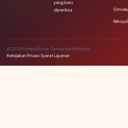
yang baru
Gmval
diperiksa
Nikoya
© 2026 KafepisaScore. Semua hak dilindungi.
Kebijakan Privasi
·
Syarat Layanan