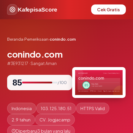
KafepisaScore
Cek Gratis
Beranda
›
Pemeriksaan
›
conindo.com
conindo.com
#3E931217 · Sangat Aman
85
/ 100
Indonesia
103.125.180.51
HTTPS Valid
2.9 tahun
CV. Jogjacamp
Diperbarui
3 bulan yang lalu