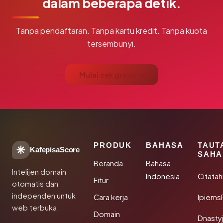
dalam beberapa detik.
Tanpa pendaftaran. Tanpa kartu kredit. Tanpa kuota
tersembunyi.
Mulai cek gratis →
PRODUK
BAHASA
TAUT
KafepisaScore
SAHA
Beranda
Bahasa
Intelijen domain
Indonesia
Citata
Fitur
otomatis dan
independen untuk
Cara kerja
Ipiems
web terbuka.
Domain
Dnasty