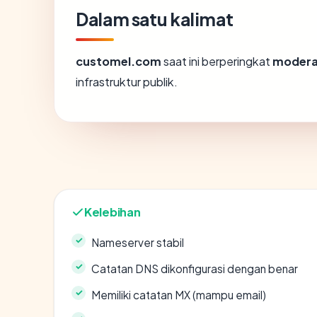
Dalam satu kalimat
customel.com
saat ini berperingkat
modera
infrastruktur publik.
Kelebihan
Nameserver stabil
Catatan DNS dikonfigurasi dengan benar
Memiliki catatan MX (mampu email)