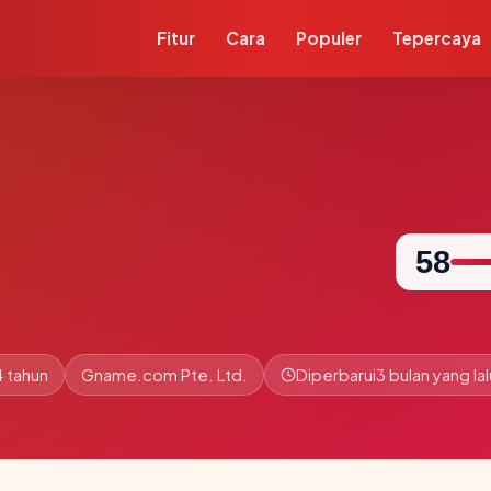
Fitur
Cara
Populer
Tepercaya
58
4 tahun
Gname.com Pte. Ltd.
Diperbarui
3 bulan yang lal