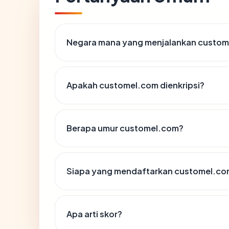
Negara mana yang menjalankan custo
Apakah customel.com dienkripsi?
Berapa umur customel.com?
Siapa yang mendaftarkan customel.co
Apa arti skor?