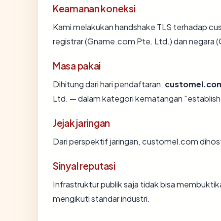
Keamanan koneksi
Kami melakukan handshake TLS terhadap cu
registrar (Gname.com Pte. Ltd.) dan negara 
Masa pakai
Dihitung dari hari pendaftaran,
customel.co
Ltd. — dalam kategori kematangan "establis
Jejak jaringan
Dari perspektif jaringan, customel.com dihost
Sinyal reputasi
Infrastruktur publik saja tidak bisa membukt
mengikuti standar industri.