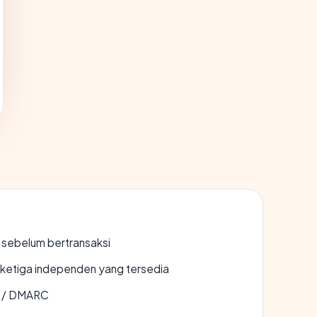
en sebelum bertransaksi
k ketiga independen yang tersedia
F / DMARC