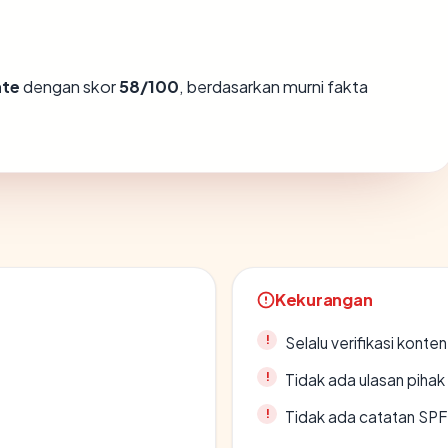
te
dengan skor
58/100
, berdasarkan murni fakta
Kekurangan
Selalu verifikasi kont
Tidak ada ulasan piha
Tidak ada catatan SP