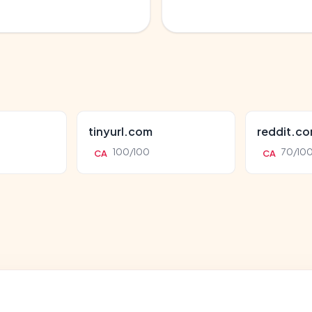
tinyurl.com
reddit.c
100/100
70/10
CA
CA