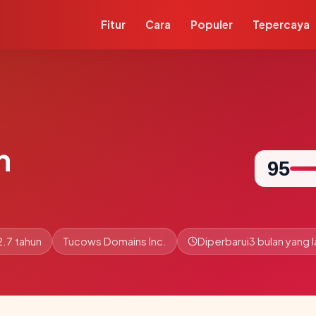
Fitur
Cara
Populer
Tepercaya
m
95
2.7 tahun
Tucows Domains Inc.
Diperbarui
3 bulan yang l