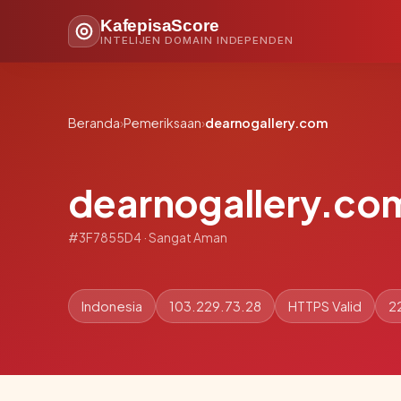
KafepisaScore
INTELIJEN DOMAIN INDEPENDEN
Beranda
›
Pemeriksaan
›
dearnogallery.com
dearnogallery.co
#3F7855D4 · Sangat Aman
Indonesia
103.229.73.28
HTTPS Valid
2