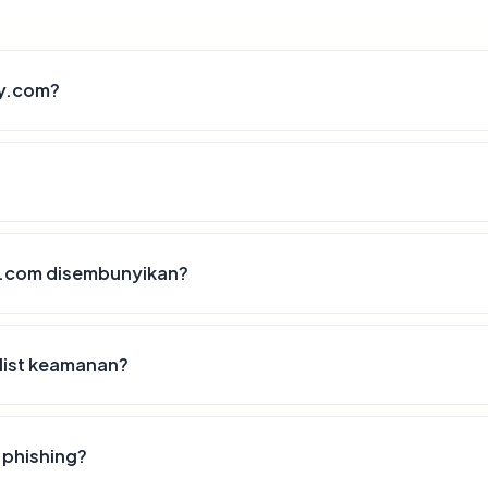
ry.com?
y.com disembunyikan?
list keamanan?
 phishing?