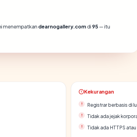
ami menempatkan
dearnogallery.com
di
95
— itu
Kekurangan
Registrar berbasis di l
Tidak ada jejak korpora
Tidak ada HTTPS atau s