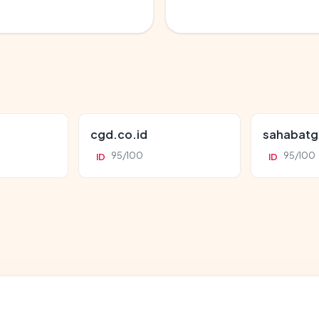
cgd.co.id
sahabatg
95/100
95/100
ID
ID