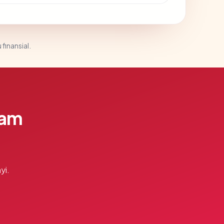
 finansial.
lam
yi.