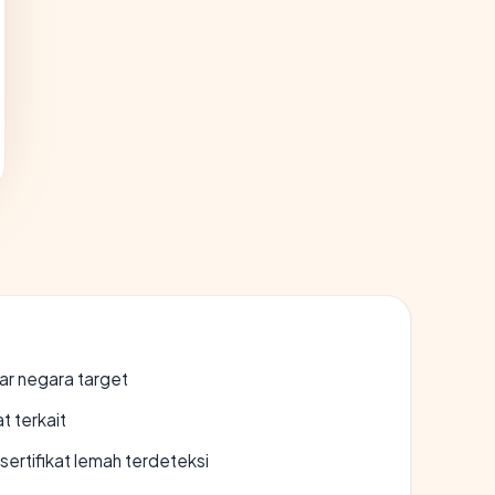
uar negara target
t terkait
ertifikat lemah terdeteksi