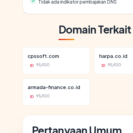
Tidak ada indikator pembajakan DNS
Domain Terkait
cpssoft.com
harpa.co.id
95/100
95/100
ID
ID
armada-finance.co.id
95/100
ID
Pertanyaan Umum