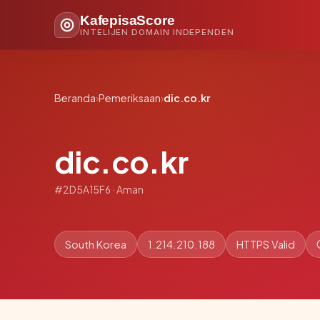
KafepisaScore
INTELIJEN DOMAIN INDEPENDEN
Beranda
›
Pemeriksaan
›
dic.co.kr
dic.co.kr
#2D5A15F6 · Aman
South Korea
1.214.210.188
HTTPS Valid