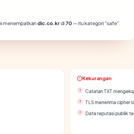
ami menempatkan
dic.co.kr
di
70
— itu kategori "safe".
Kekurangan
Catatan TXT mengeksp
TLS menerima cipher 
Data reputasi publik t