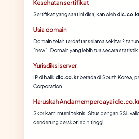
Kesehatan sertifikat
Sertifikat yang saat ini disajikan oleh
dic.co.k
Usia domain
Domain telah terdaftar selama sekitar ? ta
"new". Domain yang lebih tua secara statistik 
Yurisdiksi server
IP di balik
dic.co.kr
berada di South Korea, p
Corporation.
Haruskah Anda mempercayai dic.co.k
Skor kami murni teknis. Situs dengan SSL vali
cenderung berskor lebih tinggi.