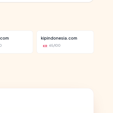
.com
kipindonesia.com
0
65/100
KR