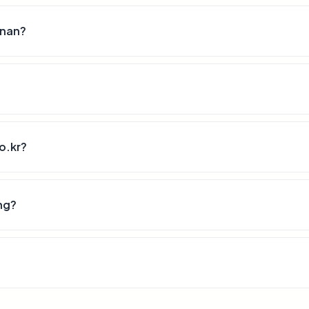
anan?
o.kr?
ng?