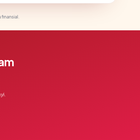
 finansial.
lam
yi.