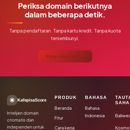
Periksa domain berikutnya
dalam beberapa detik.
Tanpa pendaftaran. Tanpa kartu kredit. Tanpa kuota
tersembunyi.
Mulai cek gratis →
PRODUK
BAHASA
TAUT
KafepisaScore
SAHA
Beranda
Bahasa
Intelijen domain
Indonesia
Baliwe
Fitur
otomatis dan
independen untuk
Cara kerja
Kosmon