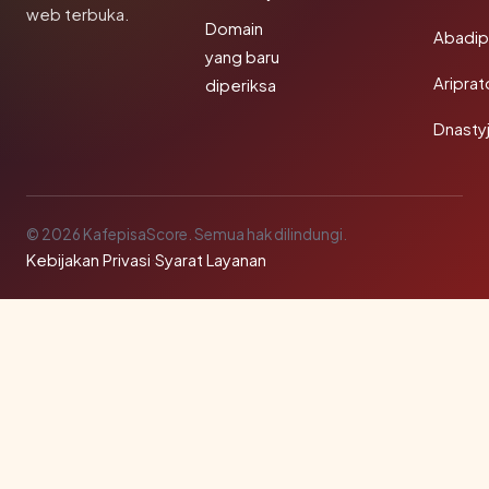
web terbuka.
Domain
Abadi
yang baru
Aripra
diperiksa
Dnasty
© 2026 KafepisaScore. Semua hak dilindungi.
Kebijakan Privasi
·
Syarat Layanan