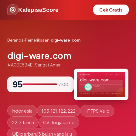
KafepisaScore
Cek Gratis
Beranda
›
Pemeriksaan
›
digi-ware.com
digi-ware.com
#A0BE5B4E · Sangat Aman
95
/ 100
Indonesia
103.121.122.222
HTTPS Valid
22.7 tahun
CV. Jogjacamp
Diperbarui
3 bulan yang lalu