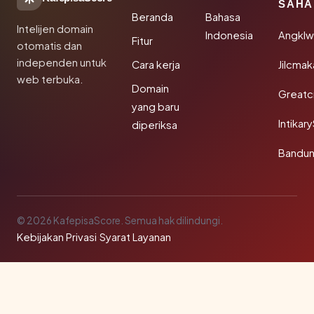
SAHA
Beranda
Bahasa
Intelijen domain
Indonesia
Angkl
Fitur
otomatis dan
independen untuk
Cara kerja
Jilcmak
web terbuka.
Domain
Greatc
yang baru
Intikar
diperiksa
Bandu
© 2026 KafepisaScore. Semua hak dilindungi.
Kebijakan Privasi
·
Syarat Layanan