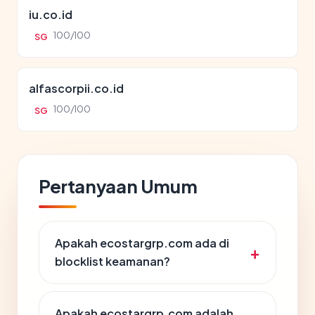
iu.co.id
100/100
SG
alfascorpii.co.id
100/100
SG
Pertanyaan Umum
Apakah ecostargrp.com ada di
blocklist keamanan?
Apakah ecostargrp.com adalah