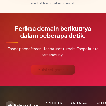
nasihat hukum atau finansial.
Periksa domain berikutnya
dalam beberapa detik.
Tanpa pendaftaran. Tanpa kartu kredit. Tanpa kuota
tersembunyi.
Mulai cek gratis →
PRODUK
BAHASA
TAUT
KafepisaScore