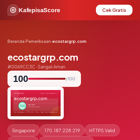
KafepisaScore
Cek Gratis
Beranda
›
Pemeriksaan
›
ecostargrp.com
ecostargrp.com
#0069CC3C · Sangat Aman
100
/ 100
Singapore
170.187.228.219
HTTPS Valid