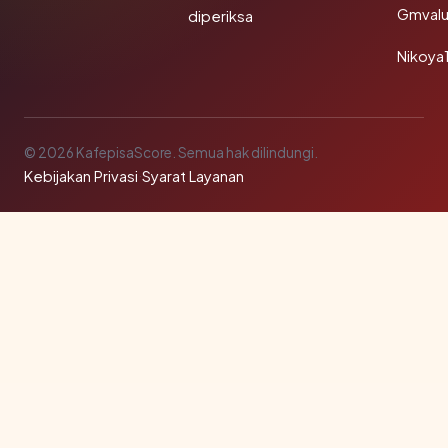
Gmval
diperiksa
Nikoya
© 2026 KafepisaScore. Semua hak dilindungi.
Kebijakan Privasi
·
Syarat Layanan