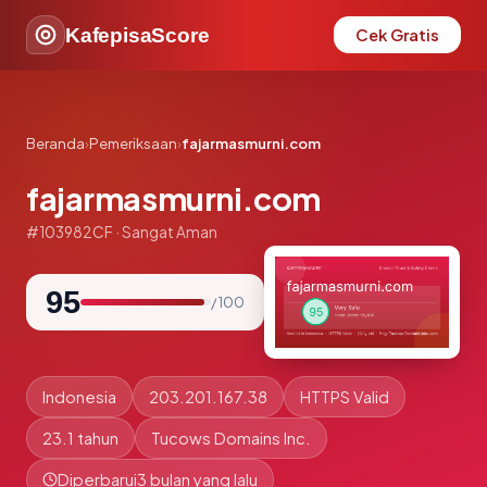
KafepisaScore
Cek Gratis
Beranda
›
Pemeriksaan
›
fajarmasmurni.com
fajarmasmurni.com
#103982CF · Sangat Aman
95
/ 100
Indonesia
203.201.167.38
HTTPS Valid
23.1 tahun
Tucows Domains Inc.
Diperbarui
3 bulan yang lalu