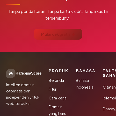
Tanpa pendaftaran. Tanpa kartu kredit. Tanpa kuota
tersembunyi.
Mulai cek gratis →
PRODUK
BAHASA
TAUT
KafepisaScore
SAHA
Beranda
Bahasa
Intelijen domain
Indonesia
Citata
Fitur
otomatis dan
independen untuk
Cara kerja
Ipiems
web terbuka.
Domain
Dnasty
yang baru