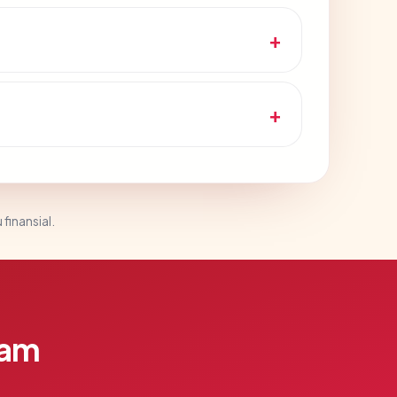
 finansial.
lam