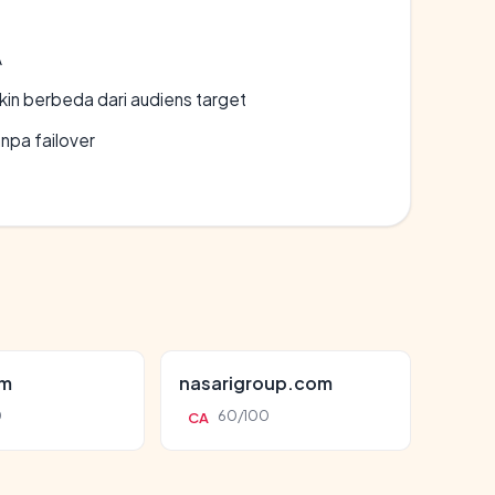
A
gkin berbeda dari audiens target
npa failover
om
nasarigroup.com
0
60/100
CA