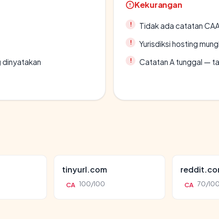
Kekurangan
Tidak ada catatan CA
Yurisdiksi hosting mun
g dinyatakan
Catatan A tunggal — ta
tinyurl.com
reddit.c
100/100
70/10
CA
CA