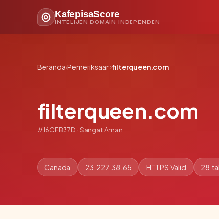
KafepisaScore
INTELIJEN DOMAIN INDEPENDEN
Beranda
›
Pemeriksaan
›
filterqueen.com
filterqueen.com
#16CFB37D · Sangat Aman
Canada
23.227.38.65
HTTPS Valid
28 ta