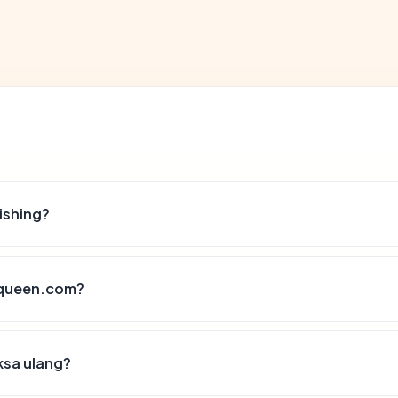
ishing?
erqueen.com?
ksa ulang?