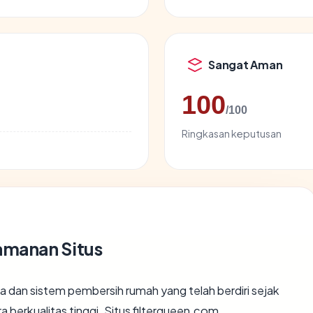
Sangat Aman
100
/100
Ringkasan keputusan
amanan Situs
a dan sistem pembersih rumah yang telah berdiri sejak
a berkualitas tinggi. Situs filterqueen.com