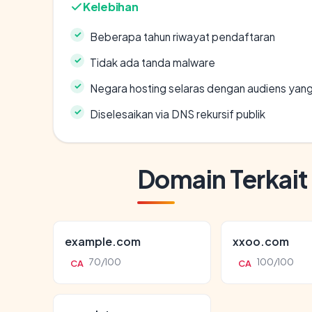
Kelebihan
Beberapa tahun riwayat pendaftaran
Tidak ada tanda malware
Negara hosting selaras dengan audiens yan
Diselesaikan via DNS rekursif publik
Domain Terkait
example.com
xxoo.com
70/100
100/100
CA
CA