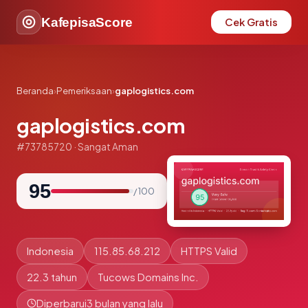
KafepisaScore
Cek Gratis
Beranda
›
Pemeriksaan
›
gaplogistics.com
gaplogistics.com
#73785720 · Sangat Aman
95
/ 100
Indonesia
115.85.68.212
HTTPS Valid
22.3 tahun
Tucows Domains Inc.
Diperbarui
3 bulan yang lalu