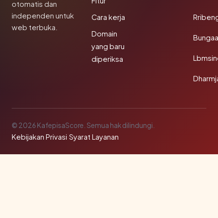
Fitur
otomatis dan
independen untuk
Cara kerja
Rriben
web terbuka.
Domain
Bunga
yang baru
Lbmsin
diperiksa
Dharmj
© 2026 KafepisaScore. Semua hak dilindungi.
Kebijakan Privasi
·
Syarat Layanan