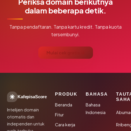
Periksa domain berikutnya
dalam beberapa detik.
Tanpa pendaftaran. Tanpa kartu kredit. Tanpa kuota
tersembunyi.
Mulai cek gratis →
PRODUK
BAHASA
TAUT
KafepisaScore
SAHA
Beranda
Bahasa
Intelijen domain
Indonesia
Abuma
Fitur
otomatis dan
independen untuk
Cara kerja
Rriben
web terbuka.