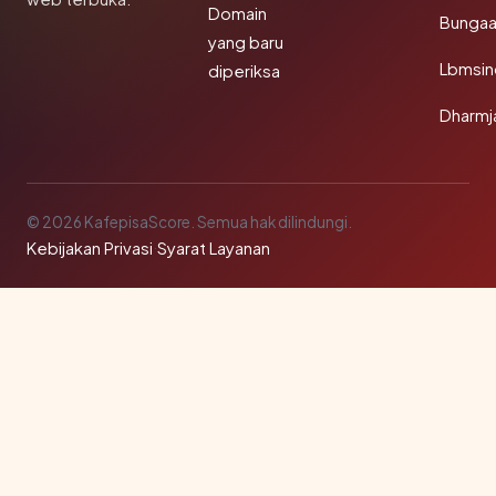
Domain
Bunga
yang baru
Lbmsin
diperiksa
Dharmj
© 2026 KafepisaScore. Semua hak dilindungi.
Kebijakan Privasi
·
Syarat Layanan