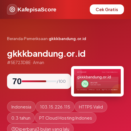
KafepisaScore
Cek Gratis
Beranda
›
Pemeriksaan
›
gkkkbandung.or.id
gkkkbandung.or.id
#5E723DBE · Aman
70
/ 100
Indonesia
103.15.226.115
HTTPS Valid
0.3 tahun
PT Cloud Hosting Indones
Diperbarui
3 bulan yang lalu