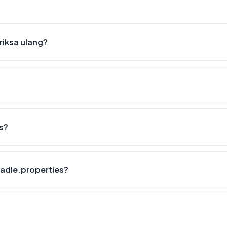
riksa ulang?
s?
adle.properties?
?