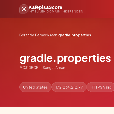
KafepisaScore
INTELIJEN DOMAIN INDEPENDEN
Beranda
›
Pemeriksaan
›
gradle.properties
gradle.properties
#C310BCB4 · Sangat Aman
United States
172.234.212.77
HTTPS Valid