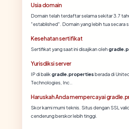
Usia domain
Domain telah terdaftar selama sekitar 3.7 
"established". Domain yang lebih tua secara st
Kesehatan sertifikat
Sertifikat yang saat ini disajikan oleh
gradle.p
Yurisdiksi server
IP di balik
gradle.properties
berada di United
Technologies, Inc..
Haruskah Anda mempercayai gradle.p
Skor kami murni teknis. Situs dengan SSL vali
cenderung berskor lebih tinggi.