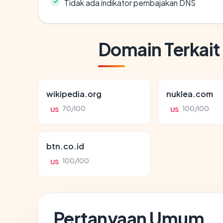
Tidak ada indikator pembajakan DNS
Domain Terkait
wikipedia.org
nuklea.com
70/100
100/100
US
US
btn.co.id
100/100
US
Pertanyaan Umum