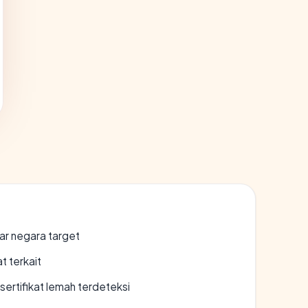
uar negara target
t terkait
ertifikat lemah terdeteksi