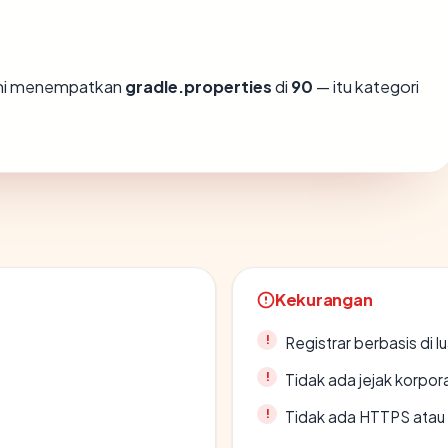
ami menempatkan
gradle.properties
di
90
— itu kategori
Kekurangan
Registrar berbasis di l
Tidak ada jejak korpora
Tidak ada HTTPS atau s