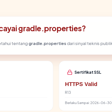
ayai gradle.properties?
etahui tentang
gradle.properties
dari sinyal teknis publi
Sertifikat SSL
HTTPS Valid
R13
Berlaku Sampai:
2026-06-30