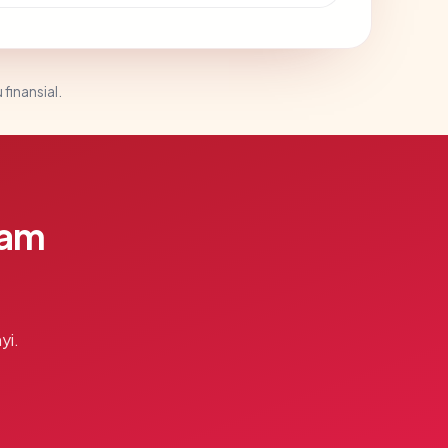
 finansial.
lam
yi.