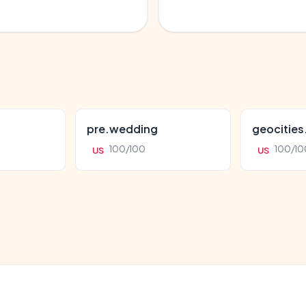
pre.wedding
geocitie
100/100
100/10
US
US