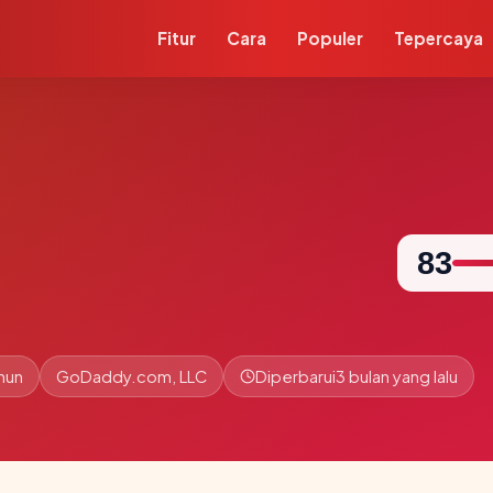
Fitur
Cara
Populer
Tepercaya
83
ahun
GoDaddy.com, LLC
Diperbarui
3 bulan yang lalu