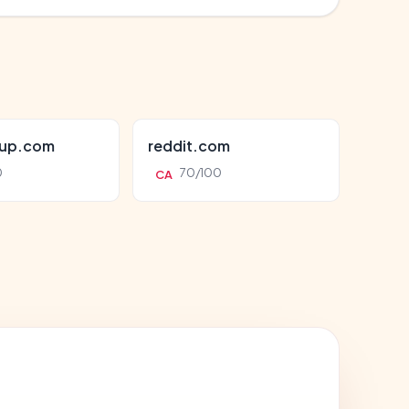
oup.com
reddit.com
0
70/100
CA