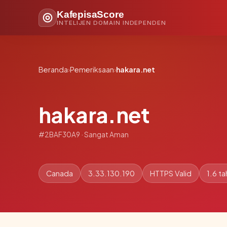
KafepisaScore
INTELIJEN DOMAIN INDEPENDEN
Beranda
›
Pemeriksaan
›
hakara.net
hakara.net
#2BAF30A9 · Sangat Aman
Canada
3.33.130.190
HTTPS Valid
1.6 t