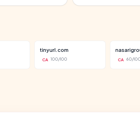
tinyurl.com
nasarigr
100/100
60/10
CA
CA