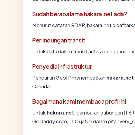
Sudah berapa lama hakara.net ada?
Menurut catatan RDAP, hakara.net didaftarkan
Perlindungan transit
Untuk data dalam transit antara pengguna da
Penyedia infrastruktur
Pencarian GeoIP menempatkan
hakara.net
Canada.
Bagaimana kami membaca profil ini
Untuk
hakara.net
, gambaran gabungan (1.6 
GoDaddy.com, LLC) jatuh dalam pita "very_s