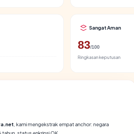
Sangat Aman
83
/100
Ringkasan keputusan
ra.net
, kami mengekstrak empat anchor: negara
 tahun, status enkripsi OK.