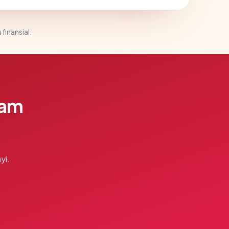
 finansial.
lam
yi.