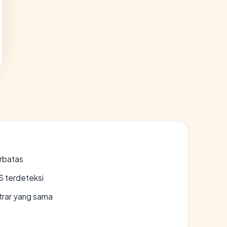
erbatas
S terdeteksi
strar yang sama