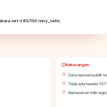
akara.net
di
83/100
(
very_safe
).
Kekurangan
Data reputasi publik t
Tidak ada header HST
Nameserver milik regi