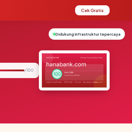
Cek Gratis
Didukung infrastruktur tepercaya
/ 100