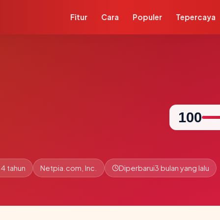
Fitur
Cara
Populer
Tepercaya
100
.4 tahun
Netpia.com, Inc.
Diperbarui
3 bulan yang lalu