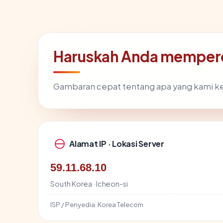
Haruskah Anda memper
Gambaran cepat tentang apa yang kami k
Alamat IP · Lokasi Server
59.11.68.10
South Korea · Icheon-si
ISP / Penyedia:
Korea Telecom