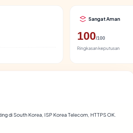
Sangat Aman
100
/100
Ringkasan keputusan
osting di South Korea, ISP Korea Telecom, HTTPS OK.