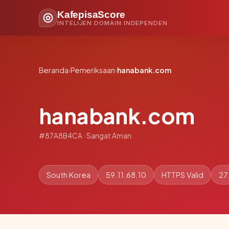
KafepisaScore
INTELIJEN DOMAIN INDEPENDEN
Beranda
›
Pemeriksaan
›
hanabank.com
hanabank.com
#87A8B4CA · Sangat Aman
South Korea
59.11.68.10
HTTPS Valid
27