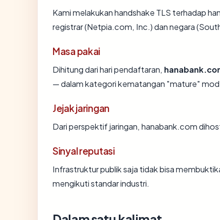
Kami melakukan handshake TLS terhadap h
registrar (Netpia.com, Inc.) dan negara (Sou
Masa pakai
Dihitung dari hari pendaftaran,
hanabank.co
— dalam kategori kematangan "mature" mode
Jejak jaringan
Dari perspektif jaringan, hanabank.com dihos
Sinyal reputasi
Infrastruktur publik saja tidak bisa membukt
mengikuti standar industri.
Dalam satu kalimat