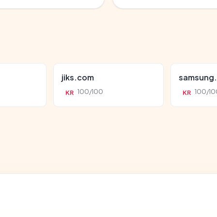
jiks.com
samsung
100/100
100/10
KR
KR