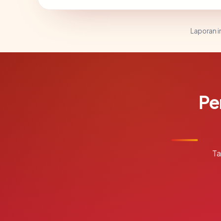
Laporan in
Pe
Ta