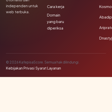
independen untuk
Cara kerja
Kosmon
web terbuka.
Domain
Abadi
yang baru
Aripra
diperiksa
Dnasty
© 2026 KafepisaScore. Semua hak dilindungi.
Kebijakan Privasi
·
Syarat Layanan