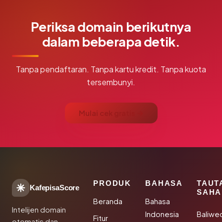
Periksa domain berikutnya
dalam beberapa detik.
Tanpa pendaftaran. Tanpa kartu kredit. Tanpa kuota
tersembunyi.
Mulai cek gratis →
PRODUK
BAHASA
TAUT
KafepisaScore
SAHA
Beranda
Bahasa
Intelijen domain
Indonesia
Baliwe
Fitur
otomatis dan