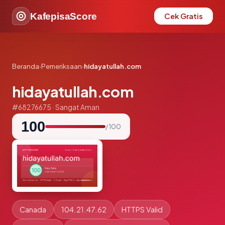
KafepisaScore
Cek Gratis
Beranda
›
Pemeriksaan
›
hidayatullah.com
hidayatullah.com
#68276675 · Sangat Aman
100
/ 100
Canada
104.21.47.62
HTTPS Valid