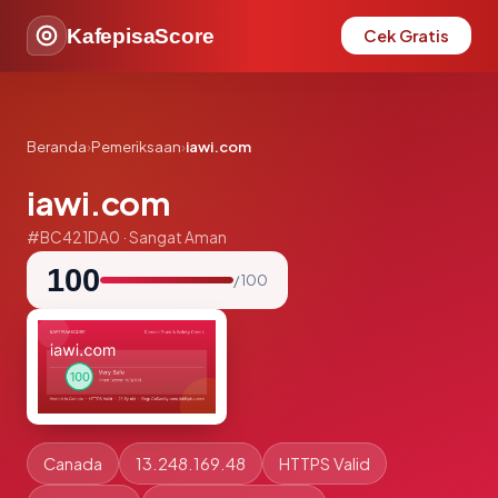
KafepisaScore
Cek Gratis
Beranda
›
Pemeriksaan
›
iawi.com
iawi.com
#BC421DA0 · Sangat Aman
100
/ 100
Canada
13.248.169.48
HTTPS Valid