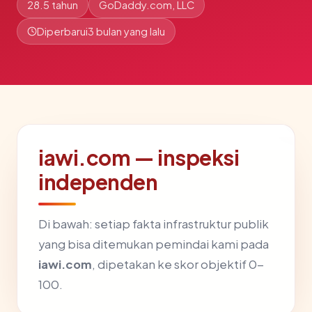
28.5 tahun
GoDaddy.com, LLC
Diperbarui
3 bulan yang lalu
iawi.com — inspeksi
independen
Di bawah: setiap fakta infrastruktur publik
yang bisa ditemukan pemindai kami pada
iawi.com
, dipetakan ke skor objektif 0-
100.