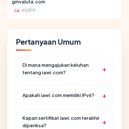
gmvaluta.com
60/100
CA
Pertanyaan Umum
Di mana mengajukan keluhan
tentang iawi.com?
Apakah iawi.com memiliki IPv6?
Kapan sertifikat iawi.com terakhir
diperiksa?