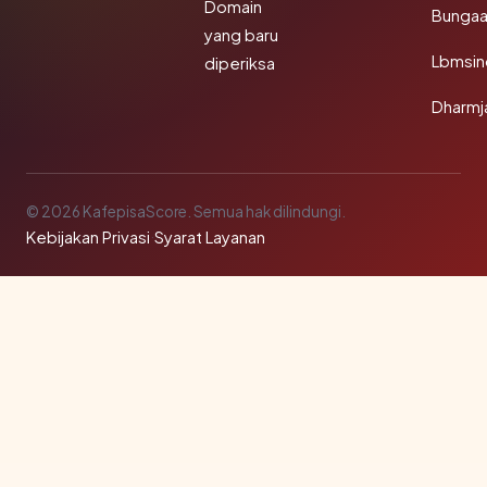
Domain
Bunga
yang baru
Lbmsin
diperiksa
Dharmj
© 2026 KafepisaScore. Semua hak dilindungi.
Kebijakan Privasi
·
Syarat Layanan