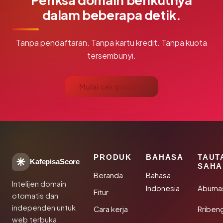
dalam beberapa detik.
Tanpa pendaftaran. Tanpa kartu kredit. Tanpa kuota
tersembunyi.
Mulai cek gratis →
PRODUK
BAHASA
TAUT
KafepisaScore
SAHA
Beranda
Bahasa
Intelijen domain
Indonesia
Abuma
Fitur
otomatis dan
independen untuk
Cara kerja
Rriben
web terbuka.