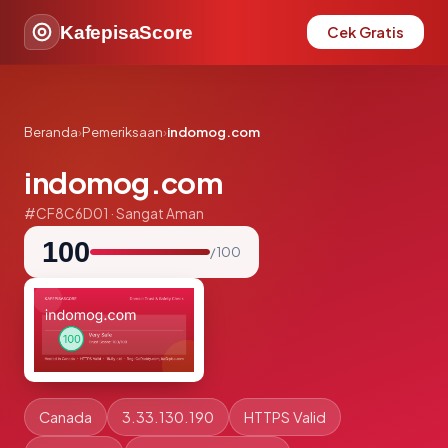
KafepisaScore
Cek Gratis
Beranda
›
Pemeriksaan
›
indomog.com
indomog.com
#CF8C6D01 · Sangat Aman
100
/ 100
Canada
3.33.130.190
HTTPS Valid