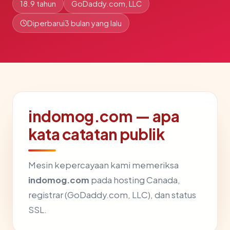
18.9 tahun
GoDaddy.com, LLC
Diperbarui
3 bulan yang lalu
indomog.com — apa
kata catatan publik
Mesin kepercayaan kami memeriksa
indomog.com
pada hosting Canada,
registrar (GoDaddy.com, LLC), dan status
SSL.