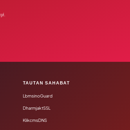
yi.
TAUTAN SAHABAT
LbmsinoGuard
DharmjaktSSL
KlikcmsDNS