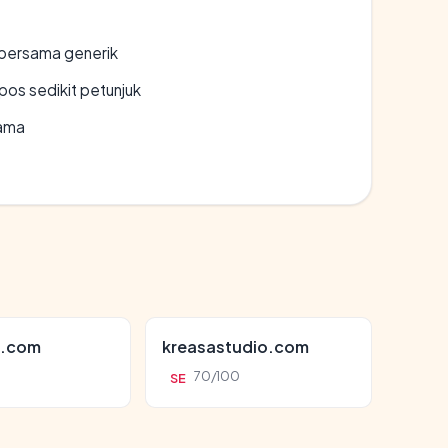
bersama generik
os sedikit petunjuk
lama
i.com
kreasastudio.com
70/100
SE