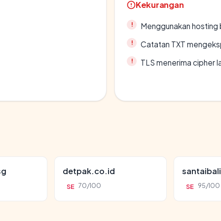
Kekurangan
Menggunakan hosting 
Catatan TXT mengeksp
TLS menerima cipher 
sg
detpak.co.id
santaibal
70/100
95/100
SE
SE