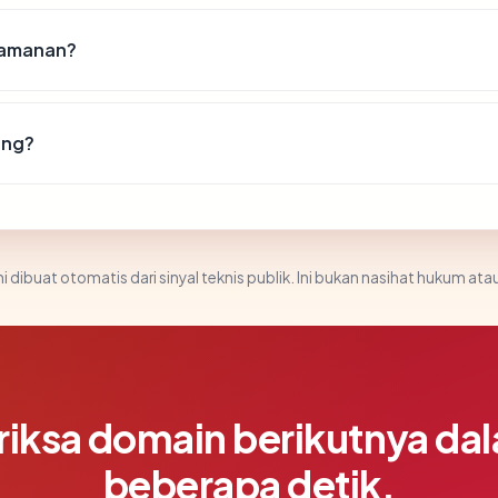
keamanan?
ing?
i dibuat otomatis dari sinyal teknis publik. Ini bukan nasihat hukum atau
riksa domain berikutnya da
beberapa detik.