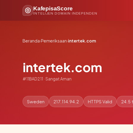
KafepisaScore
INTELIJEN DOMAIN INDEPENDEN
Beranda
›
Pemeriksaan
›
intertek.com
intertek.com
#11BAD211 · Sangat Aman
Sweden
217.114.94.2
HTTPS Valid
24.5 