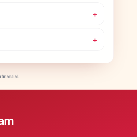
 finansial.
lam