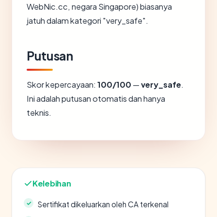
WebNic.cc, negara Singapore) biasanya
jatuh dalam kategori "very_safe".
Putusan
Skor kepercayaan:
100/100
—
very_safe
.
Ini adalah putusan otomatis dan hanya
teknis.
Kelebihan
Sertifikat dikeluarkan oleh CA terkenal