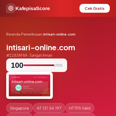
KafepisaScore
Cek Gratis
Beranda
›
Pemeriksaan
›
intisari-online.com
intisari-online.com
#2283AF8A · Sangat Aman
100
/ 100
Singapore
47.131.54.197
HTTPS Valid