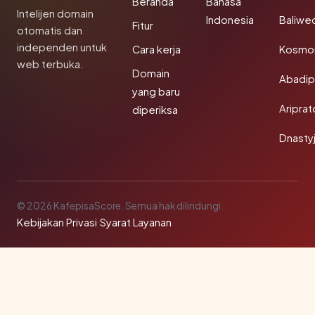
Beranda
Bahasa
Intelijen domain
Indonesia
Baliwe
Fitur
otomatis dan
independen untuk
Cara kerja
Kosmon
web terbuka.
Domain
Abadi
yang baru
Aripra
diperiksa
Dnasty
© 2026 KafepisaScore. Semua hak dilindungi.
Kebijakan Privasi
·
Syarat Layanan