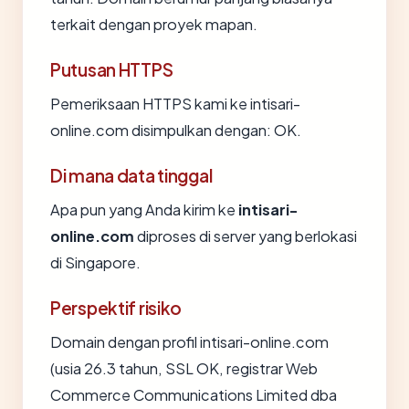
terkait dengan proyek mapan.
Putusan HTTPS
Pemeriksaan HTTPS kami ke intisari-
online.com disimpulkan dengan: OK.
Di mana data tinggal
Apa pun yang Anda kirim ke
intisari-
online.com
diproses di server yang berlokasi
di Singapore.
Perspektif risiko
Domain dengan profil intisari-online.com
(usia 26.3 tahun, SSL OK, registrar Web
Commerce Communications Limited dba