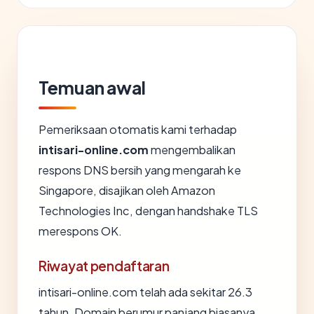
Temuan awal
Pemeriksaan otomatis kami terhadap
intisari-online.com
mengembalikan
respons DNS bersih yang mengarah ke
Singapore, disajikan oleh Amazon
Technologies Inc, dengan handshake TLS
merespons OK.
Riwayat pendaftaran
intisari-online.com telah ada sekitar 26.3
tahun. Domain berumur panjang biasanya