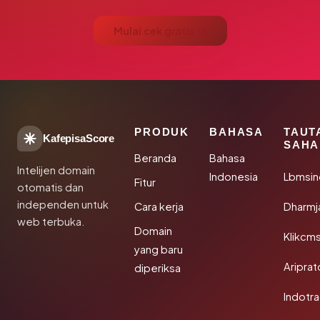
Mulai cek gratis →
PRODUK
BAHASA
TAUT
KafepisaScore
SAHA
Beranda
Bahasa
Intelijen domain
Indonesia
Lbmsin
Fitur
otomatis dan
independen untuk
Cara kerja
Dharmj
web terbuka.
Domain
Klikcm
yang baru
Aripra
diperiksa
Indotra