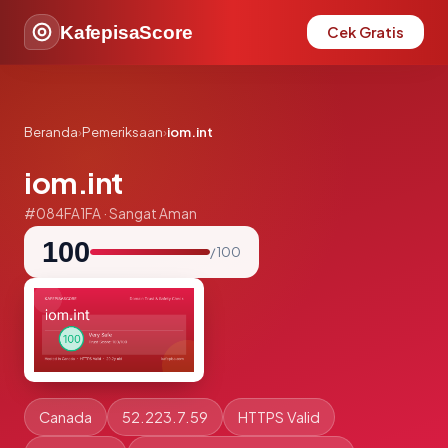
KafepisaScore
Cek Gratis
Beranda
›
Pemeriksaan
›
iom.int
iom.int
#084FA1FA · Sangat Aman
100
/ 100
Canada
52.223.7.59
HTTPS Valid