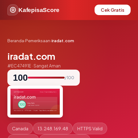
KafepisaScore
Cek Gratis
Beranda
›
Pemeriksaan
›
iradat.com
iradat.com
#EC47491E · Sangat Aman
100
/ 100
Canada
13.248.169.48
HTTPS Valid