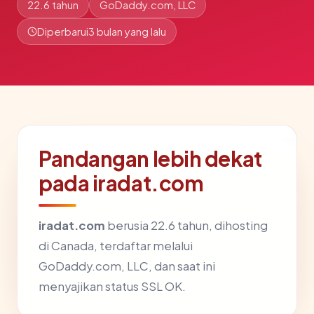
22.6 tahun
GoDaddy.com, LLC
Diperbarui
3 bulan yang lalu
Pandangan lebih dekat
pada iradat.com
iradat.com
berusia 22.6 tahun, dihosting
di Canada, terdaftar melalui
GoDaddy.com, LLC, dan saat ini
menyajikan status SSL OK.