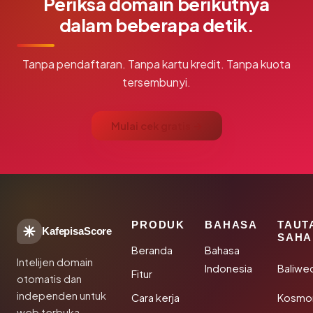
Periksa domain berikutnya
dalam beberapa detik.
Tanpa pendaftaran. Tanpa kartu kredit. Tanpa kuota
tersembunyi.
Mulai cek gratis →
PRODUK
BAHASA
TAUT
KafepisaScore
SAHA
Beranda
Bahasa
Intelijen domain
Indonesia
Baliwe
Fitur
otomatis dan
independen untuk
Cara kerja
Kosmon
web terbuka.