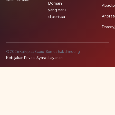
Domain
Abadi
yang baru
Aripra
diperiksa
Dnasty
© 2026 KafepisaScore. Semua hak dilindungi.
Kebijakan Privasi
·
Syarat Layanan