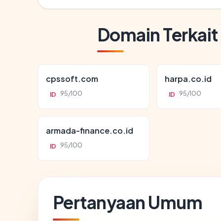
Domain Terkait
cpssoft.com
harpa.co.id
95/100
95/100
ID
ID
armada-finance.co.id
95/100
ID
Pertanyaan Umum