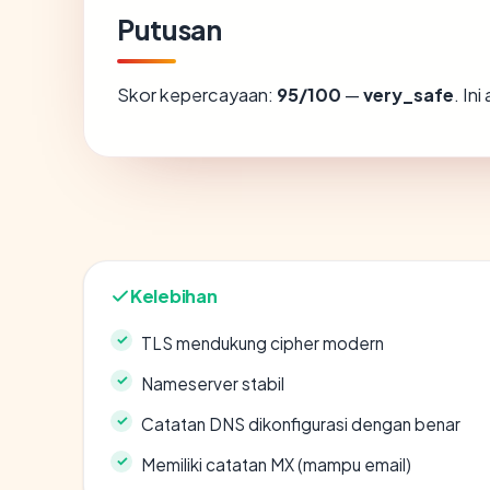
Putusan
Skor kepercayaan:
95/100
—
very_safe
. In
Kelebihan
TLS mendukung cipher modern
Nameserver stabil
Catatan DNS dikonfigurasi dengan benar
Memiliki catatan MX (mampu email)