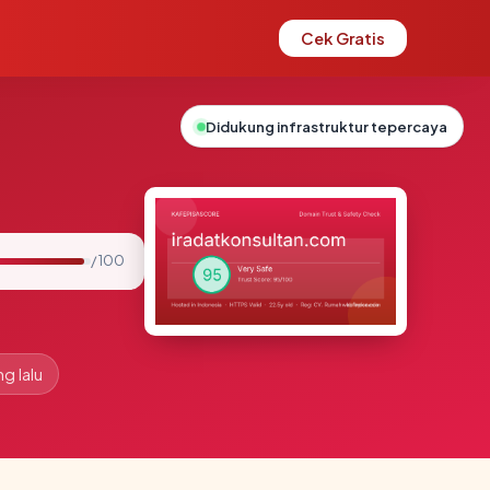
Cek Gratis
Didukung infrastruktur tepercaya
/ 100
g lalu