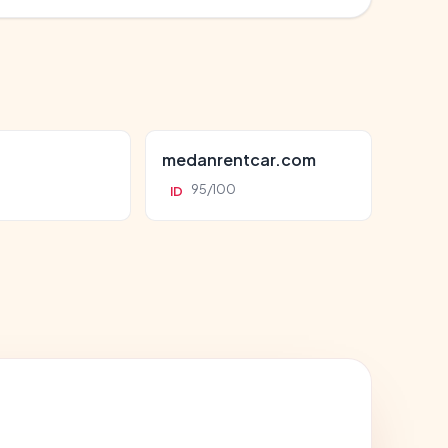
d
medanrentcar.com
95/100
ID