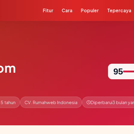
Fitur
Cara
Populer
Tepercaya
com
95
.5 tahun
CV. Rumahweb Indonesia
Diperbarui
3 bulan yan