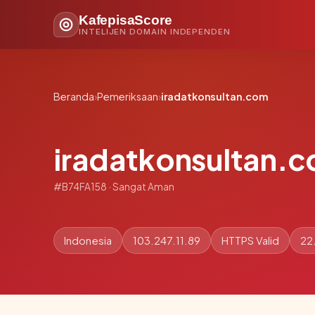
KafepisaScore
INTELIJEN DOMAIN INDEPENDEN
Beranda
›
Pemeriksaan
›
iradatkonsultan.com
iradatkonsultan.
#B74FA158 · Sangat Aman
Indonesia
103.247.11.89
HTTPS Valid
22