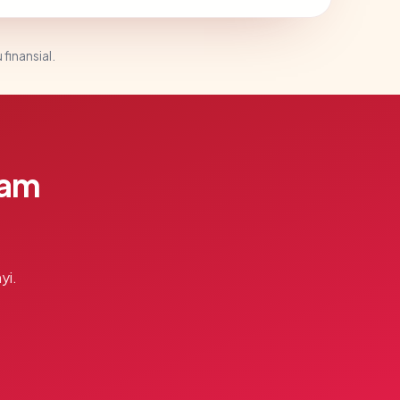
 finansial.
lam
yi.