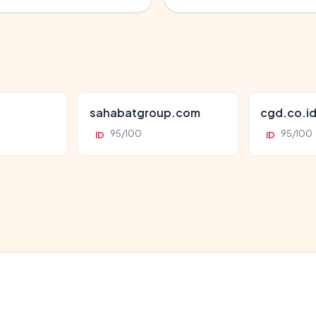
sahabatgroup.com
cgd.co.i
95/100
95/100
ID
ID