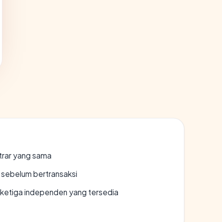
strar yang sama
en sebelum bertransaksi
k ketiga independen yang tersedia