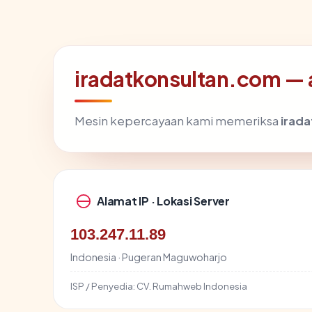
iradatkonsultan.com — a
Mesin kepercayaan kami memeriksa
irad
Alamat IP · Lokasi Server
103.247.11.89
Indonesia · Pugeran Maguwoharjo
ISP / Penyedia:
CV. Rumahweb Indonesia