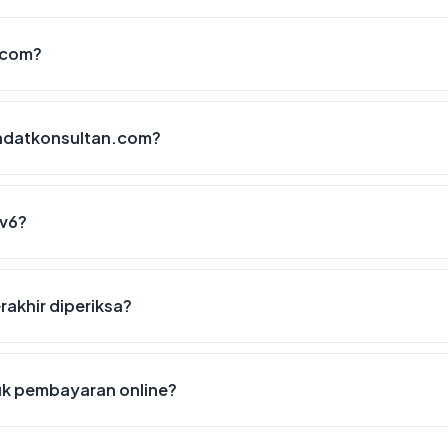
.com?
radatkonsultan.com?
Pv6?
rakhir diperiksa?
uk pembayaran online?