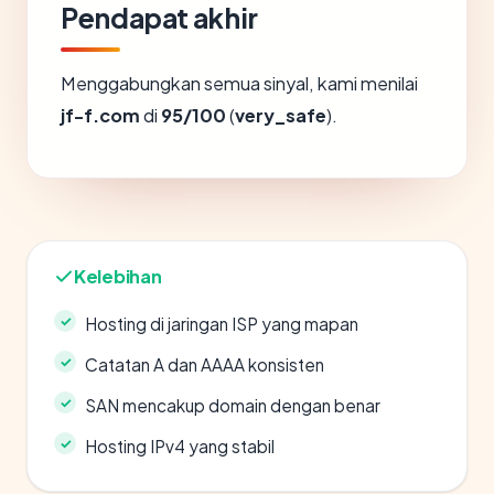
Pendapat akhir
Menggabungkan semua sinyal, kami menilai
jf-f.com
di
95/100
(
very_safe
).
Kelebihan
Hosting di jaringan ISP yang mapan
Catatan A dan AAAA konsisten
SAN mencakup domain dengan benar
Hosting IPv4 yang stabil