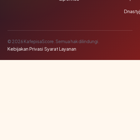
Dnasty
© 2026 KafepisaScore. Semua hak dilindungi.
Kebijakan Privasi
·
Syarat Layanan