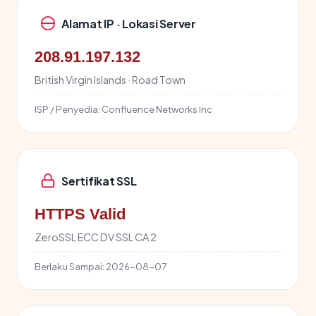
Alamat IP · Lokasi Server
208.91.197.132
British Virgin Islands · Road Town
ISP / Penyedia:
Confluence Networks Inc
Sertifikat SSL
HTTPS Valid
ZeroSSL ECC DV SSL CA 2
Berlaku Sampai:
2026-08-07