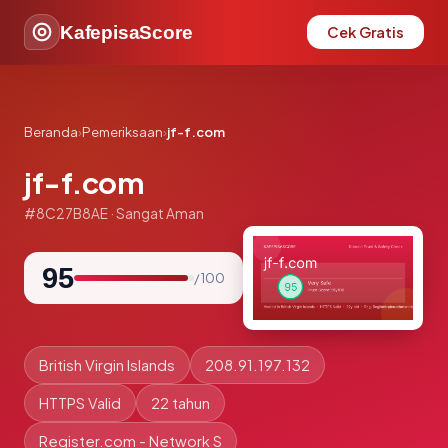
KafepisaScore
Cek Gratis
Beranda
›
Pemeriksaan
›
jf-f.com
jf-f.com
#8C27B8AE · Sangat Aman
95
/ 100
British Virgin Islands
208.91.197.132
HTTPS Valid
22 tahun
Register.com - Network S