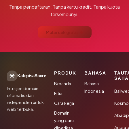
Tanpa pendaftaran. Tanpa kartu kredit. Tanpa kuota
tersembunyi.
Mulai cek gratis →
PRODUK
BAHASA
TAUT
KafepisaScore
SAHA
Beranda
Bahasa
Intelijen domain
Indonesia
Baliwe
Fitur
otomatis dan
independen untuk
Cara kerja
Kosmon
web terbuka.
Domain
Abadi
yang baru
Aripra
diperiksa